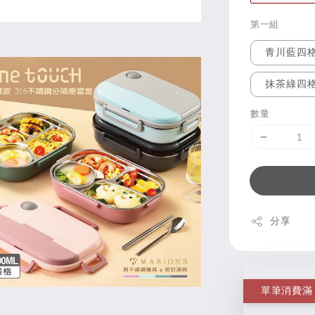
第一組
青川藍四
抹茶綠四
數量
分享