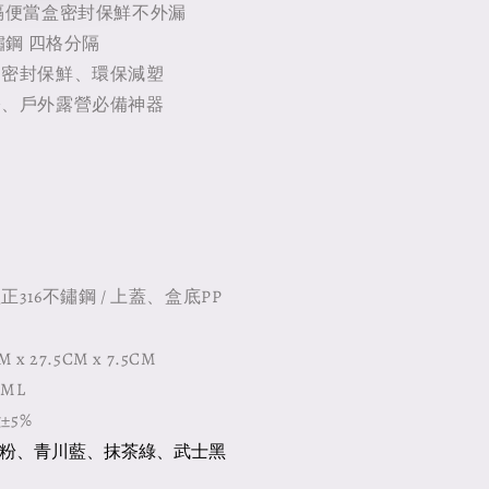
隔便當盒密封保鮮不外漏
鏽鋼 四格分隔
、密封保鮮、環保減塑
公、戶外露營必備神器
316不鏽鋼 / 上蓋、盒底PP
x 27.5CM x 7.5CM
0ML
±5%
粉、青川藍、抹茶綠、武士黑