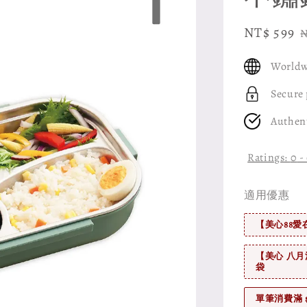
Sale
NT$ 599
N
price
p
Worldw
Secure
Authen
Ratings:
0
-
適用優惠
【美心88愛
【美心 八月
袋
單筆消費滿 