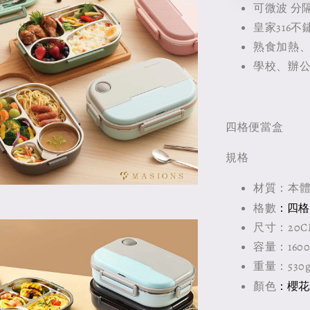
可微波 分
皇家316不
熟食加熱
學校、辦
四格便當盒
規格
材質：本體正
：四格
格數
尺寸：20CM 
容量：160
重量：530g
：櫻花
顏色