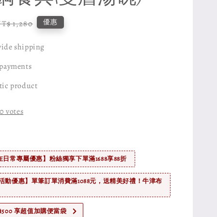
Regular
優惠
T$ 1,280
rice
ide shipping
 payments
tic product
0
votes
在日常專屬優惠】粉絲獨享下單滿1688享88折
活動優惠】單筆訂單消費滿1088元，送精美好禮！牛津布
$500 享超值加購便當袋