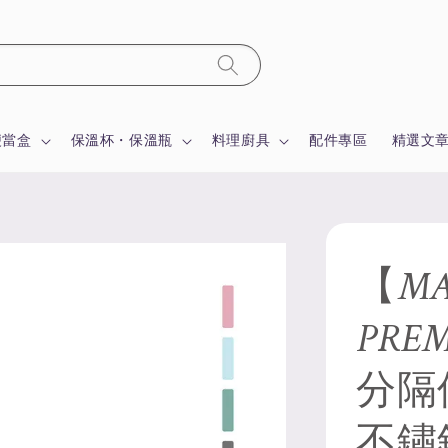
便當盒
保溫杯・保溫瓶
料理廚具
配件專區
精選文
【MA
PRE
分隔
不鏽