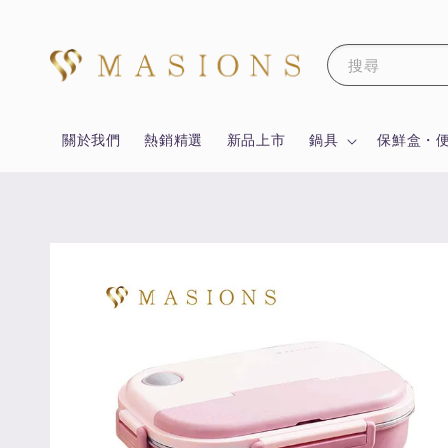
搜尋
關於我們
熱銷精選
新品上市
鍋具
保鮮盒・