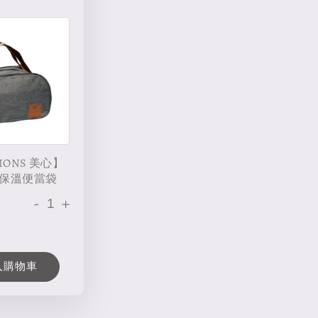
IONS 美心】
保溫便當袋
-
+
入購物車