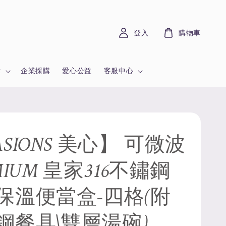
登入
購物車
章
企業採購
愛心公益
客服中心
SIONS 美心】 可微波
MIUM 皇家316不鏽鋼
保溫便當盒-四格(附
鋼餐具\雙層湯碗)