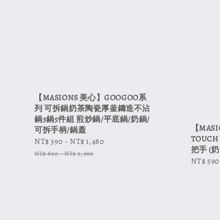
【MASIONS 美心】GOOGOO系
列 可拆鍋奶茶陶瓷厚釜鑄造不沾
鍋3鍋5件組 煎炒鍋/平底鍋/奶鍋/
【MASI
可拆手柄/鍋蓋
TOUC
Sale
NT$ 390
-
NT$ 1,480
Regular
把手 (
price
price
NT$ 890
-
NT$ 2,980
Sale
NT$ 590
price