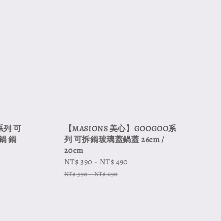
系列 可
【MASIONS 美心】GOOGOO系
鍋 鍋
列 可拆鍋玻璃蓋鍋蓋 26cm /
20cm
Sale
NT$ 390
-
NT$ 490
Regular
price
price
NT$ 590
-
NT$ 690