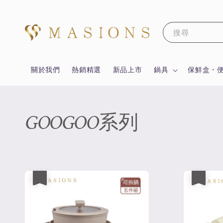
搜尋
關於我們
熱銷精選
新品上市
鍋具
保鮮盒・
GOOGOO系列
優惠
優惠