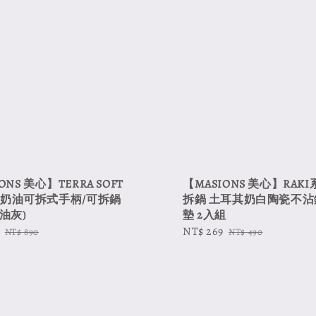
ONS 美心】TERRA SOFT
【MASIONS 美心】RAKI
H 奶油可拆式手柄/可拆鍋
拆鍋 土耳其奶白陶瓷不沾
奶油灰)
墊 2入組
Regular
Sale
NT$ 269
Regular
NT$ 890
NT$ 490
price
price
price