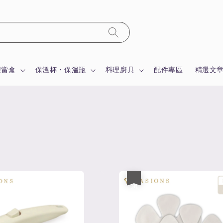
便當盒
保溫杯・保溫瓶
料理廚具
配件專區
精選文
優惠