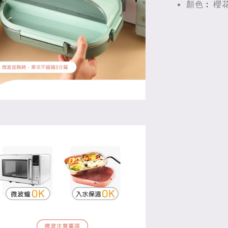
：
顏色
櫻