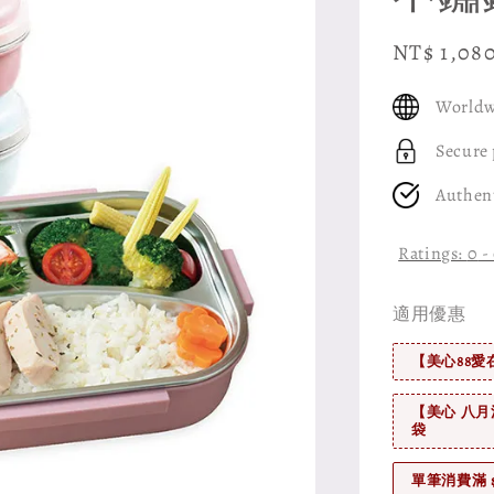
Sale
NT$ 1,08
price
Worldw
Secure
Authen
Ratings:
0
-
適用優惠
【美心88愛
【美心 八月
袋
單筆消費滿 