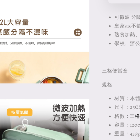
可微波 分
皇家316不
熟食加熱
學校、辦
三格便當盒
規格
材質：本體正
尺寸：23CM 
：三格
格數
容量：120
重量：435g