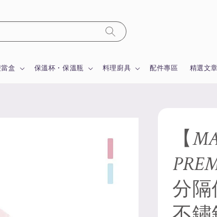
便當盒
保溫杯・保溫瓶
料理廚具
配件專區
精選文
【MA
PRE
分隔
不鏽