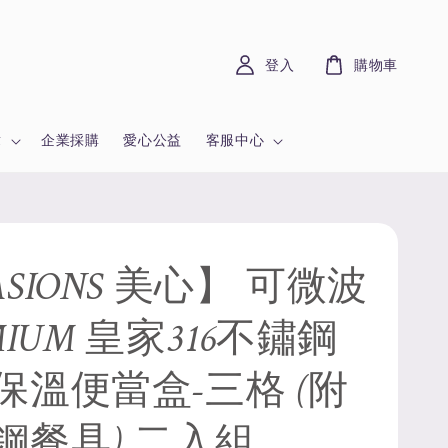
登入
購物車
章
企業採購
愛心公益
客服中心
SIONS 美心】 可微波
MIUM 皇家316不鏽鋼
保溫便當盒-三格 (附
鋼餐具) 二入組