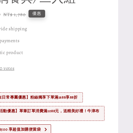
0
Regular
優惠
NT$ 1,780
price
ide shipping
 payments
tic product
0
votes
在日常專屬優惠】粉絲獨享下單滿1688享88折
活動優惠】單筆訂單消費滿1088元，送精美好禮！牛津布
$500 享超值加購便當袋