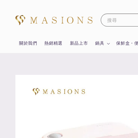
搜尋
關於我們
熱銷精選
新品上市
鍋具
保鮮盒・