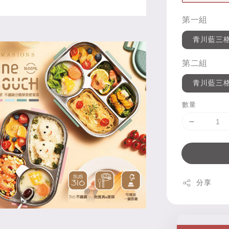
第一組
青川藍三
第二組
青川藍三
數量
分享