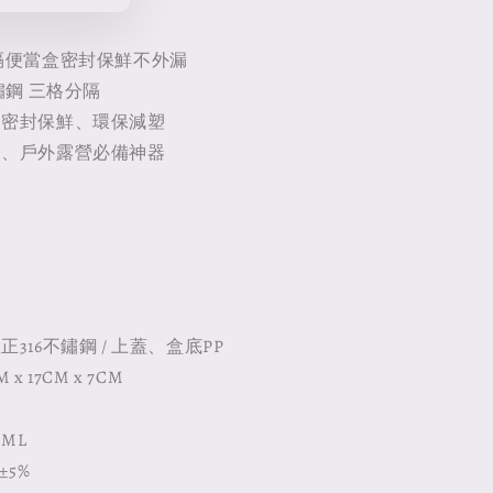
隔便當盒密封保鮮不外漏
鏽鋼 三格分隔
、密封保鮮、環保減塑
公、戶外露營必備神器
316不鏽鋼 / 上蓋、盒底PP
x 17CM x 7CM
0ML
±5%