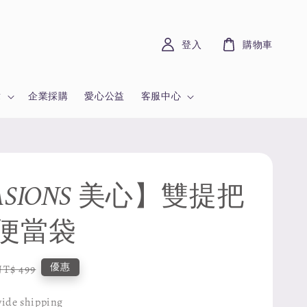
登入
購物車
章
企業採購
愛心公益
客服中心
SIONS 美心】雙提把
便當袋
Regular
優惠
NT$ 499
price
ide shipping