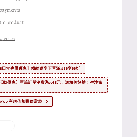
 payments
tic product
0
votes
在日常專屬優惠】粉絲獨享下單滿1688享88折
活動優惠】單筆訂單消費滿1088元，送精美好禮！牛津布
$500 享超值加購便當袋