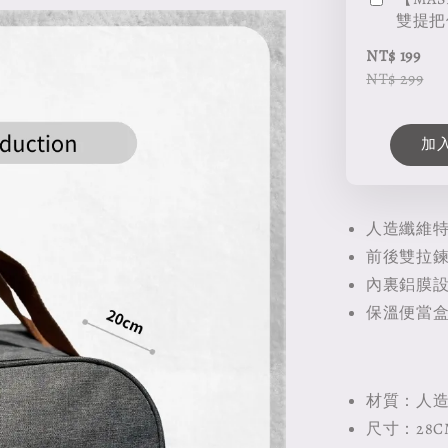
雙提把
NT$ 199
NT$ 299
加
人造纖維
前後雙拉
內裏鋁膜
保溫便當盒『
材質：人
尺寸：28CM 