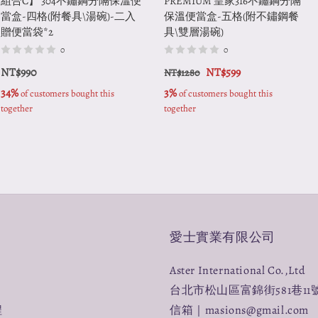
組合C】 304不鏽鋼分隔保溫便
PREMIUM 皇家316不鏽鋼分隔
當盒-四格(附餐具\湯碗)-二入
保溫便當盒-五格(附不鏽鋼餐
贈便當袋*2
具\雙層湯碗)
0
0
NT$990
NT$599
NT$1280
34%
3%
 of customers bought this 
 of customers bought this 
together
together
愛士實業有限公司
Aster International Co.,Ltd
台北市松山區富錦街581巷11
程
信箱｜masions@gmail.com