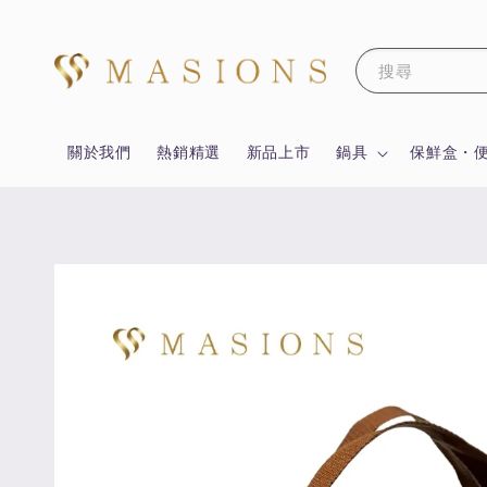
搜尋
關於我們
熱銷精選
新品上市
鍋具
保鮮盒・