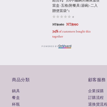
組合B】 304不鏽鋼分隔保溫便
當盒-五格(附餐具\湯碗)-二入
贈便當袋*1
0
NT$990
NT$1980
34%
 of customers bought this 
together
On
V
oard
POWERED BY
商品分類
顧客服務
鍋具
企業採購
餐盒
訂購流程
杯瓶
退換貨流