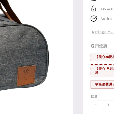
Secure
Authen
Ratings:
0
-
適用優惠
【美心88愛
【美心 八月
袋
單筆消費滿 
數量