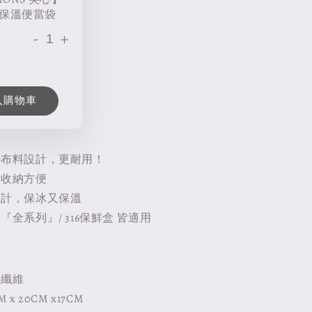
保溫便當袋
-
+
入購物車
特布料設計，更耐用！
鍊收納方便
設計，保冰又保溫
全系列』/ 316保鮮盒 皆適用
造纖維
x 20CM x17CM