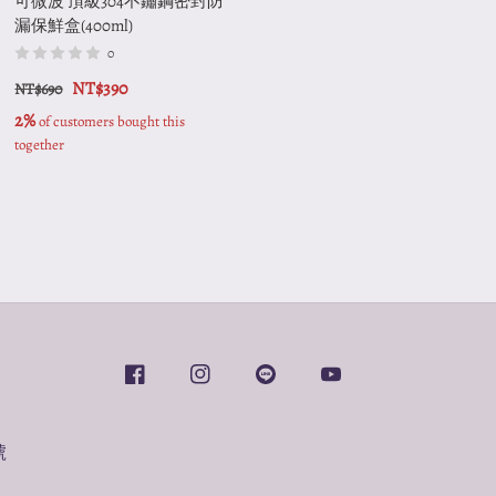
可微波 頂級304不鏽鋼密封防
能牛津布保溫袋便當袋提袋(保
漏保鮮盒(400ml)
溫便當袋1入)
0
0
NT$390
NT$329
NT$690
NT$899
2%
1%
 of customers bought this 
 of customers bought this together
together
號