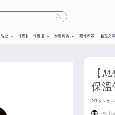
便當盒
保溫杯・保溫瓶
料理廚具
配件專區
精選文
【MA
保溫
Sale
NT$ 299
price
Worldw