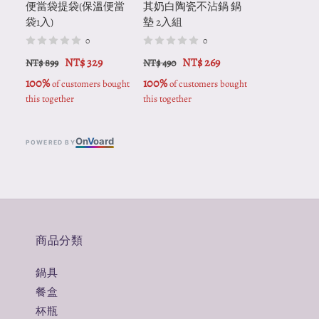
便當袋提袋(保溫便當
其奶白陶瓷不沾鍋 鍋
袋1入)
墊 2入組
0
0
NT$ 329
NT$ 269
NT$ 899
NT$ 490
100%
100%
 of customers bought 
 of customers bought 
this together
this together
On
V
oard
POWERED BY
商品分類
鍋具
餐盒
杯瓶