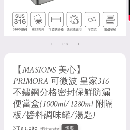
1
/
21
【MASIONS 美心】
PRIMORA 可微波 皇家316
不鏽鋼分格密封保鮮防漏
便當盒(1000ml/1280ml 附隔
板/醬料調味罐/湯匙)
Sale
NT$ 1,280
Regular
優惠
NT$ 2,280