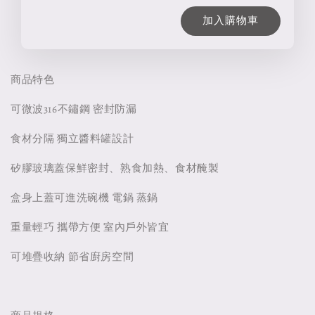
加入購物車
商品特色
可微波316不鏽鋼 密封防漏
食材分隔 獨立醬料罐設計
矽膠玻璃蓋保鮮密封、熟食加熱、食材醃製
盒身上蓋可進洗碗機 電鍋 蒸鍋
重量輕巧 攜帶方便 室內戶外皆宜
可堆疊收納 節省廚房空間