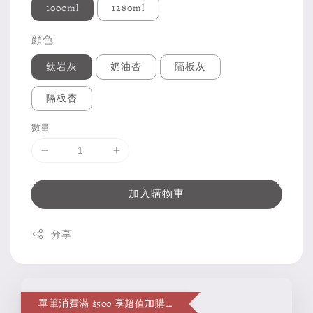
1000ml
1280ml
顔色
鈦岩灰
奶油杏
隔板灰
隔板杏
數量
加入購物車
分享
單筆消費滿 $500 享超值加購便當袋