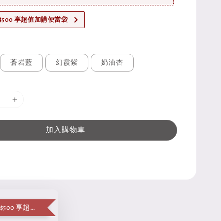
$500 享超值加購便當袋
蒼岩藍
幻霞紫
奶油杏
加入購物車
單筆消費滿 $500 享超值加購便當袋