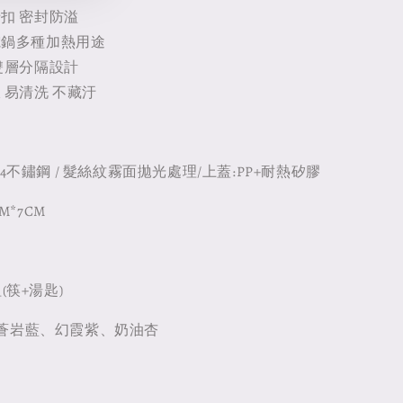
扣 密封防溢
電鍋多種加熱用途
雙層分隔設計
 易清洗 不藏汙
4不鏽鋼 / 髮絲紋霧面拋光處理/上蓋:PP+耐熱矽膠
M*7CM
(筷+湯匙)
蒼岩藍、幻霞紫、奶油杏