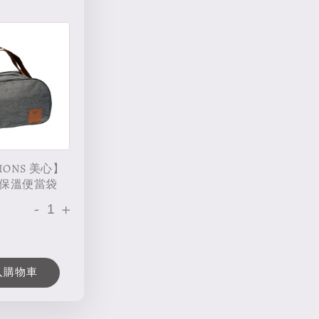
IONS 美心】
保溫便當袋
-
+
入購物車