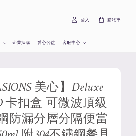
登入
購物車
章
企業採購
愛心公益
客服中心
SIONS 美心】Deluxe
KO 卡扣盒 可微波頂級
鋼防漏分層分隔便當
950ml 附304不鏽鋼餐具