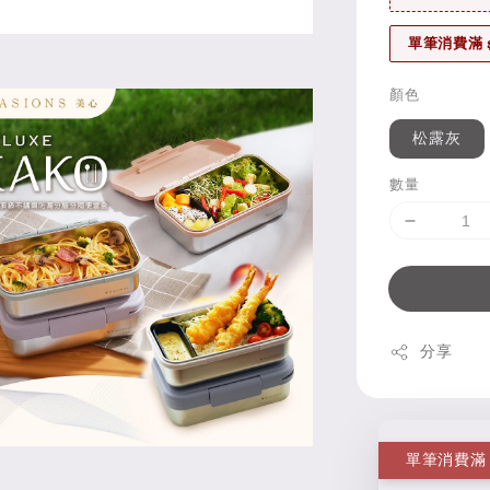
單筆消費滿 
顏色
松露灰
數量
分享