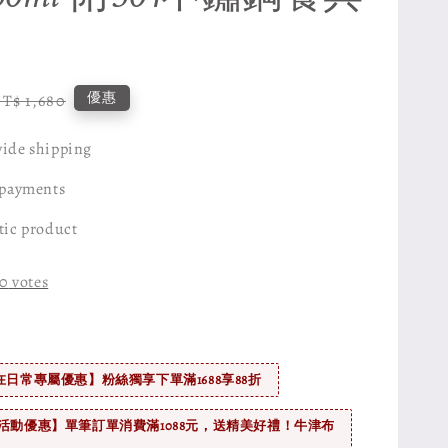
egular
優惠
T$ 1,680
rice
ide shipping
 payments
tic product
0
votes
在日常專屬優惠】粉絲獨享下單滿1688享88折
活動優惠】單筆訂單消費滿1088元，送精美好禮！牛津布