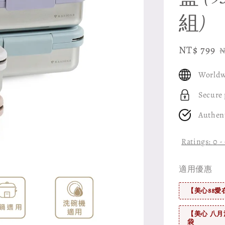
組)
Sale
NT$ 799
R
N
price
p
Worldw
Secure
Authen
Ratings:
0
-
適用優惠
【美心88愛
【美心 八月
袋