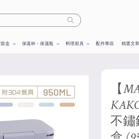
便當盒
保溫杯・保溫瓶
料理廚具
配件專區
精選文
【MA
KA
不鏽
盒 (