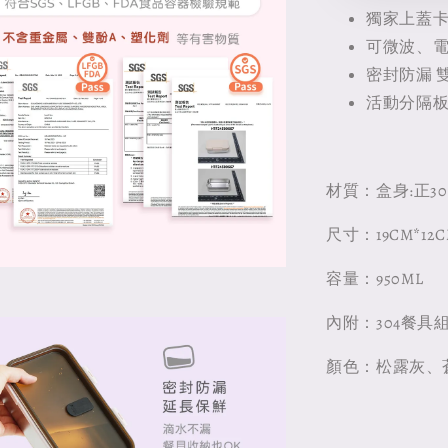
獨家上蓋卡
可微波、
密封防漏 
活動分隔板
材質：盒身:正30
尺寸：19CM*12C
容量：950ML
內附：304餐具組
顏色：松露灰、