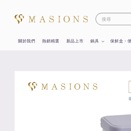
搜尋
關於我們
熱銷精選
新品上市
鍋具
保鮮盒・