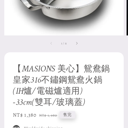
1
/
11
【MASIONS 美心】鴛鴦鍋
皇家316不鏽鋼鴛鴦火鍋
(IH爐/電磁爐適用)
-33cm(雙耳/玻璃蓋)
Sale
NT$ 1,380
Regular
售完
NT$ 1,980
price
price