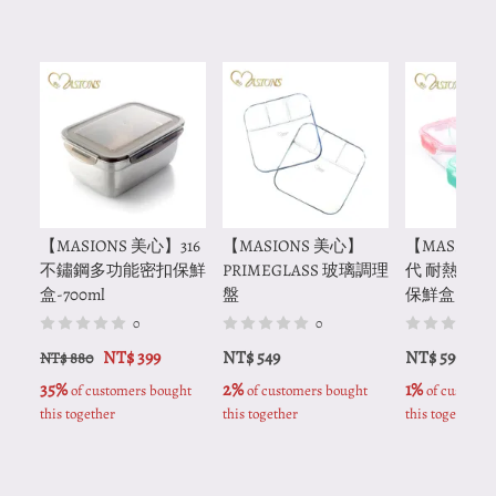
【MASIONS 美心】316
【MASIONS 美心】
【MASION
不鏽鋼多功能密扣保鮮
PRIMEGLASS 玻璃調理
代 耐熱玻
盒-700ml
盤
保鮮盒-2格(6
0
0
NT$ 399
NT$ 549
NT$ 599
NT$ 880
35%
2%
1%
 of customers bought 
 of customers bought 
 of customer
this together
this together
this together