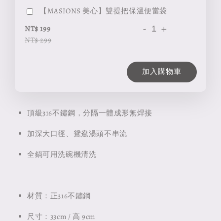
【MASIONS 美心】雙提把保溫便當袋
-
+
NT$ 199
NT$ 299
加入購物車
頂級316不鏽鋼，分隔一體成形無焊接
加深大口徑、鴛鴦湯頭不串流
全鍋可用洗碗機清洗
材質：正316不鏽鋼
尺寸：33cm / 高 9cm