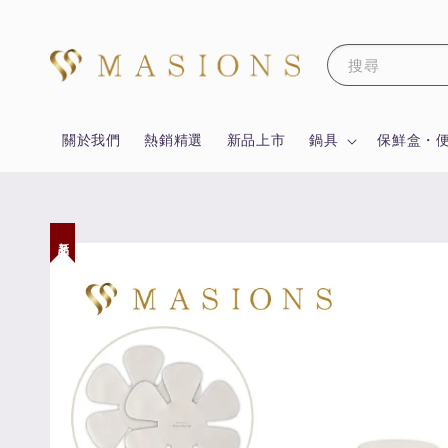
搜尋
關於我們
熱銷精選
新品上市
鍋具
保鮮盒・
新品