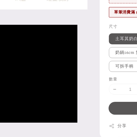
單筆消費滿 
尺寸
土耳其奶白
奶鍋16cm
可拆手柄
數量
分享