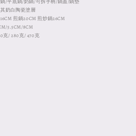
鍋/平底鍋/奶鍋/可拆手柄/鍋蓋/鍋墊
耳其奶白陶瓷塗層
6CM 煎鍋20CM 煎炒鍋26CM
/5.5CM/8CM
克/ 280克/ 470克