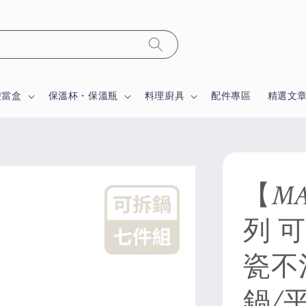
便當盒
保溫杯・保溫瓶
料理廚具
配件專區
精選文
【MA
列 
瓷不
鍋/