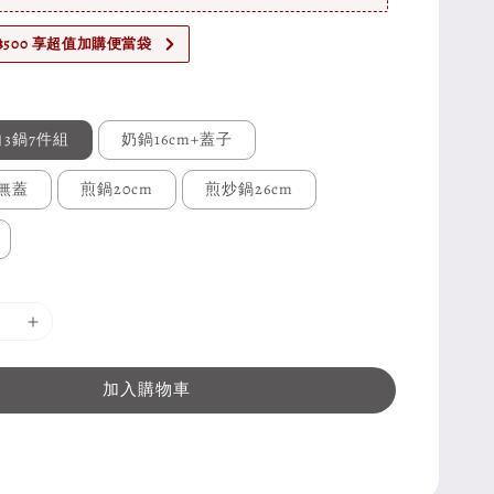
$500 享超值加購便當袋
3鍋7件組
奶鍋16cm+蓋子
 無蓋
煎鍋20cm
煎炒鍋26cm
加入購物車