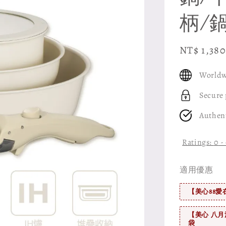
柄/
Sale
NT$ 1,380
price
Worldw
Secure
Authen
Ratings:
0
-
適用優惠
【美心88愛
【美心 八月
袋