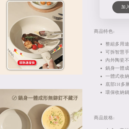
加
商品特色:
整組多用
可拆智慧手
內外陶瓷不
鍋身一體成
一體式收納
底部IH多
環保收納鍋
商品規格: