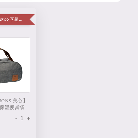
單筆消費滿 $500 享超值加購便當袋
IONS 美心】
保溫便當袋
-
+