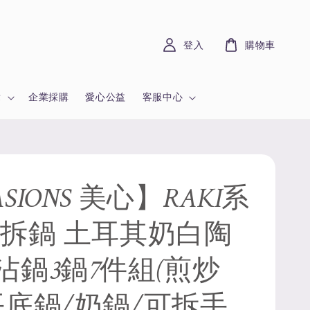
登入
購物車
章
企業採購
愛心公益
客服中心
SIONS 美心】RAKI系
可拆鍋 土耳其奶白陶
沾鍋3鍋7件組(煎炒
平底鍋/奶鍋/可拆手