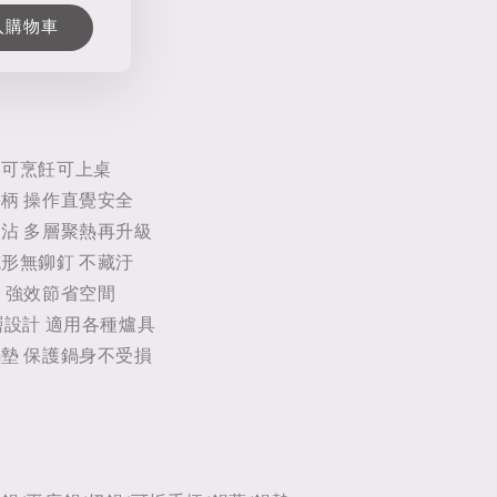
入購物車
途可烹飪可上桌
柄 操作直覺安全
沾 多層聚熱再升級
形無鉚釘 不藏汙
 強效節省空間
層設計 適用各種爐具
墊 保護鍋身不受損