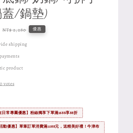
鍋蓋/鍋墊)
Regular
優惠
NT$ 2,280
price
ide shipping
 payments
tic product
0
votes
在日常專屬優惠】粉絲獨享下單滿1688享88折
活動優惠】單筆訂單消費滿1088元，送精美好禮！牛津布