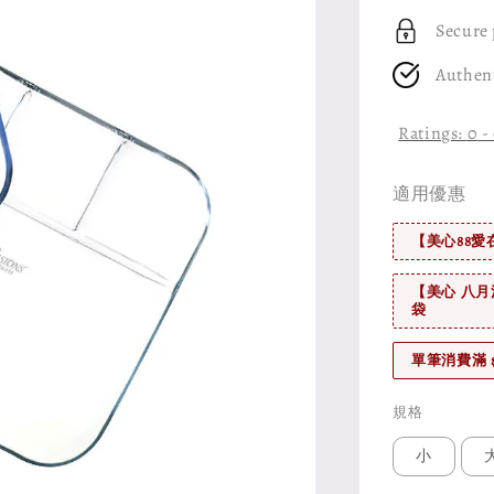
Secure
Authen
Ratings:
0
-
適用優惠
【美心88愛
【美心 八月
袋
單筆消費滿 
規格
小