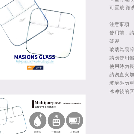
可置放 微波
注意事項
使用前，
破裂
玻璃為易
請勿使用
使用時勿
請勿直火
玻璃盤勿
冰凍後的