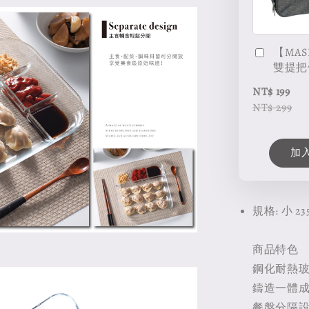
【MAS
雙提把
NT$ 199
NT$ 299
加
規格: 小 23
商品特色
鋼化耐熱
鑄造一體成
餐盤分隔設