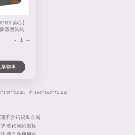
IONS 美心】
保溫便當袋
-
+
入購物車
5*235*31mm 大 260*260*32mm
玻璃不含鉛鎘重金屬
型 現代簡約風格
計 適合多種用途