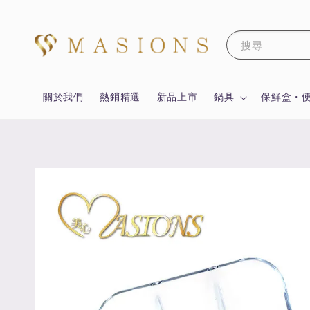
搜尋
關於我們
熱銷精選
新品上市
鍋具
保鮮盒・