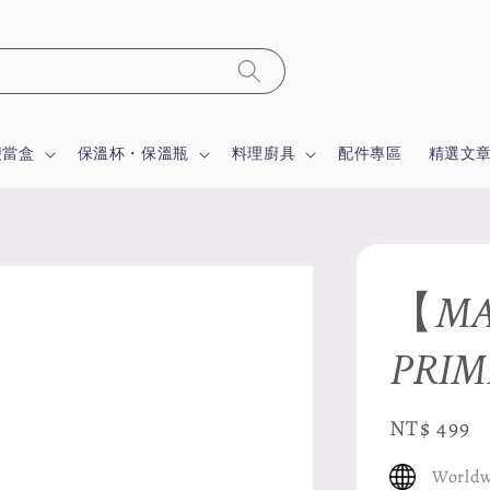
便當盒
保溫杯・保溫瓶
料理廚具
配件專區
精選文
【MA
PRI
Regular
NT$ 499
price
Worldw