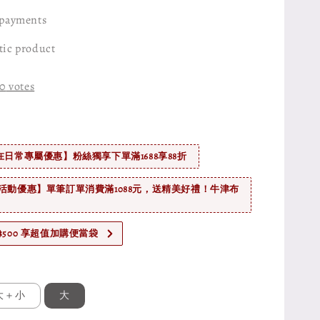
 payments
tic product
0
votes
在日常專屬優惠】粉絲獨享下單滿1688享88折
活動優惠】單筆訂單消費滿1088元，送精美好禮！牛津布
$500 享超值加購便當袋
大＋小
大