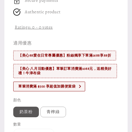
Secure payments
Authentic product
Ratings:
0
-
0
votes
適用優惠
【美心88愛在日常專屬優惠】粉絲獨享下單滿1688享88折
【美心 八月活動優惠】單筆訂單消費滿1088元，送精美好
禮！牛津布袋
單筆消費滿 $500 享超值加購便當袋
顏色
奶茶粉
青檸綠
數量