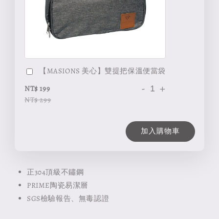
【MASIONS 美心】雙提把保溫便當袋
-
+
NT$ 199
NT$ 299
加入購物車
正304頂級不鏽鋼
PRIME陶瓷易潔層
SGS檢驗報告、無毒認證