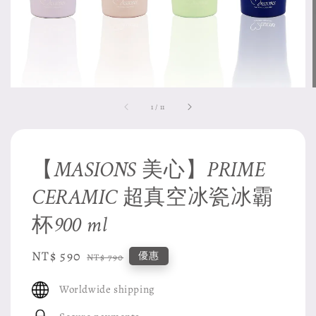
1
/
11
【MASIONS 美心】PRIME
CERAMIC 超真空冰瓷冰霸
杯900 ml
Sale
NT$ 590
Regular
優惠
NT$ 790
price
price
Worldwide shipping