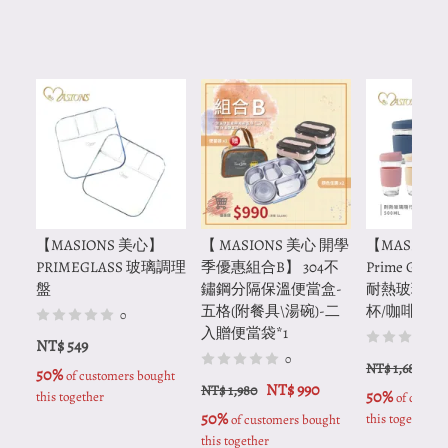
【MASIONS 美心】
【 MASIONS 美心 開學
【MASION
PRIMEGLASS 玻璃調理
季優惠組合B】 304不
Prime GLa
盤
鏽鋼分隔保溫便當盒-
耐熱玻璃隨
五格(附餐具\湯碗)-二
杯/咖啡杯 50
0
入贈便當袋*1
NT$ 549
0
NT
NT$ 1,680
50%
 of customers bought 
NT$ 990
NT$ 1,980
50%
this together
 of custom
50%
this together
 of customers bought 
this together