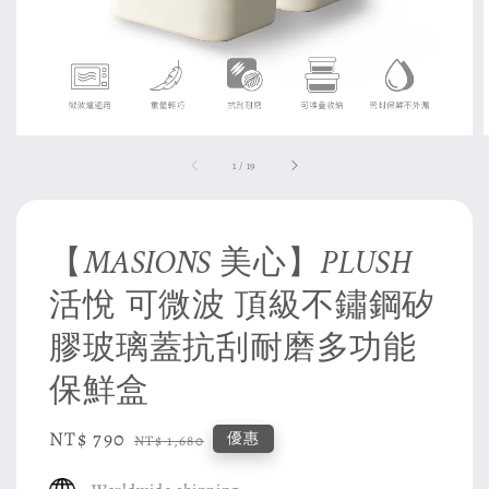
1
/
19
【MASIONS 美心】PLUSH
活悅 可微波 頂級不鏽鋼矽
膠玻璃蓋抗刮耐磨多功能
保鮮盒
Sale
NT$ 790
Regular
優惠
NT$ 1,680
price
price