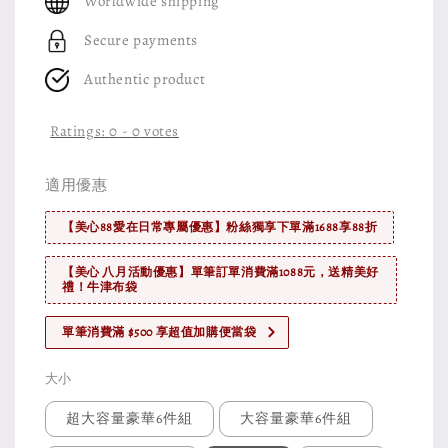
Worldwide shipping
Secure payments
Authentic product
Ratings:
0
-
0
votes
適用優惠
【美心88愛在日常專屬優惠】粉絲獨享下單滿1688享88折
【美心 八月活動優惠】單筆訂單消費滿1088元，送精美好
禮！牛津布袋
單筆消費滿 $500 享超值加購便當袋
大小
超大容量豪華6件組
大容量豪華6件組