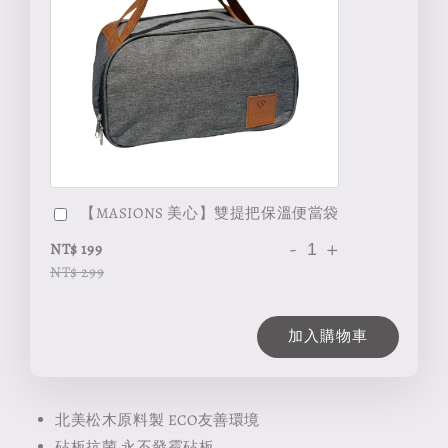
【MASIONS 美心】雙提把保溫便當袋
-
+
NT$ 199
NT$ 299
加入購物車
北美松木原料製 ECO友善環境
砧板抗菌 永不發霉砧板