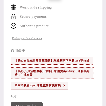
price
price
Worldwide shipping
Secure payments
Authentic product
Ratings:
0
-
0
votes
適用優惠
【美心88愛在日常專屬優惠】粉絲獨享下單滿1688享88折
【美心 八月活動優惠】單筆訂單消費滿1088元，送精美好
禮！牛津布袋
單筆消費滿 $500 享超值加購便當袋
尺寸
XL+S（一入）