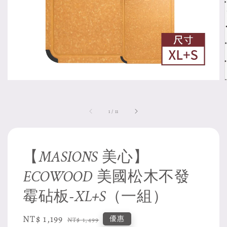
1
/
11
【MASIONS 美心】
ECOWOOD 美國松木不發
霉砧板-XL+S（一組）
Sale
NT$ 1,199
Regular
優惠
NT$ 1,499