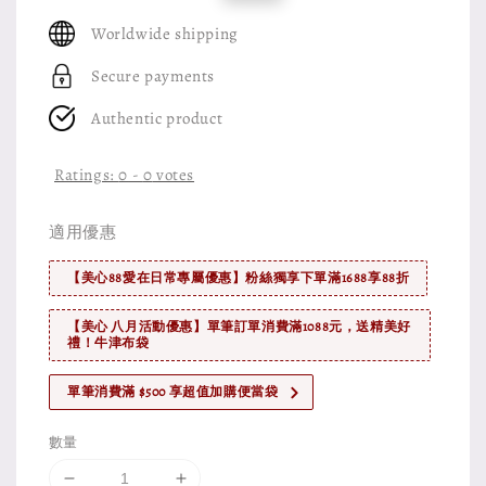
price
price
Worldwide shipping
Secure payments
Authentic product
Ratings:
0
-
0
votes
適用優惠
【美心88愛在日常專屬優惠】粉絲獨享下單滿1688享88折
【美心 八月活動優惠】單筆訂單消費滿1088元，送精美好
禮！牛津布袋
單筆消費滿 $500 享超值加購便當袋
數量