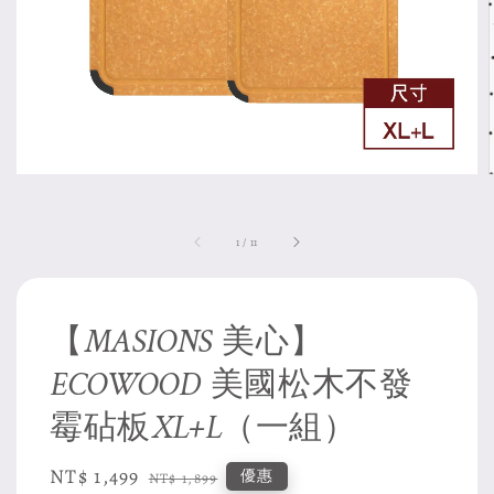
1
/
11
【MASIONS 美心】
ECOWOOD 美國松木不發
霉砧板XL+L（一組）
Sale
NT$ 1,499
Regular
優惠
NT$ 1,899