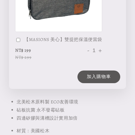
【MASIONS 美心】雙提把保溫便當袋
-
+
NT$ 199
NT$ 299
加入購物車
北美松木原料製 ECO友善環境
砧板抗菌 永不發霉砧板
四邊矽膠與溝槽設計實用加倍
材質：美國松木