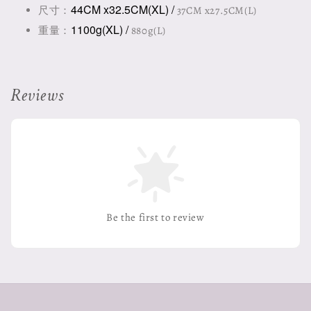
44CM x32.5CM(XL) /
尺寸：
37CM x27.5CM(L)
1100g(XL) /
重量：
880g(L)
Reviews
Be the first to review