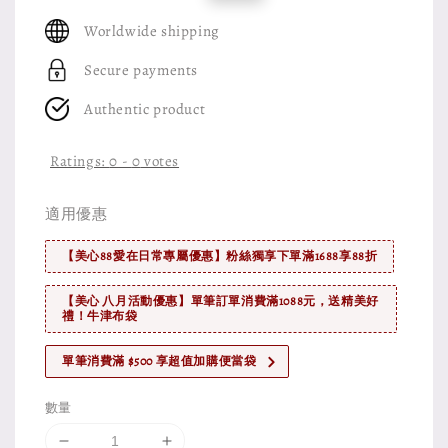
price
price
Worldwide shipping
Secure payments
Authentic product
Ratings:
0
-
0
votes
適用優惠
【美心88愛在日常專屬優惠】粉絲獨享下單滿1688享88折
【美心 八月活動優惠】單筆訂單消費滿1088元，送精美好
禮！牛津布袋
單筆消費滿 $500 享超值加購便當袋
數量