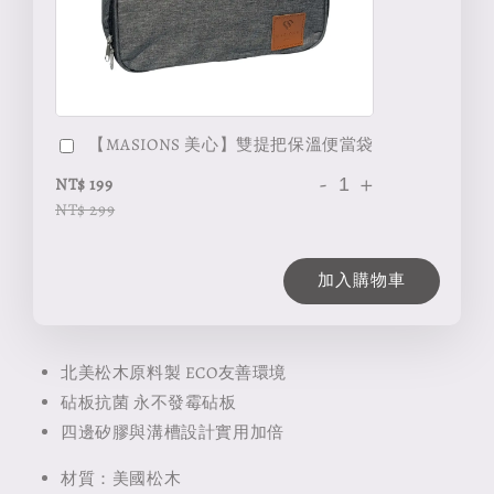
【MASIONS 美心】雙提把保溫便當袋
-
+
NT$ 199
NT$ 299
加入購物車
北美松木原料製 ECO友善環境
砧板抗菌 永不發霉砧板
四邊矽膠與溝槽設計實用加倍
材質：美國松木