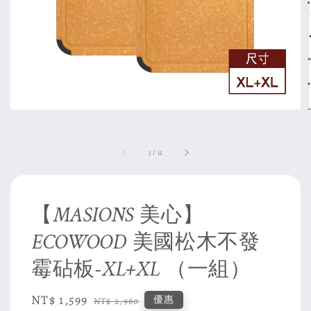
1
/
11
【MASIONS 美心】
ECOWOOD 美國松木不發
霉砧板-XL+XL （一組）
Sale
NT$ 1,599
Regular
優惠
NT$ 2,980