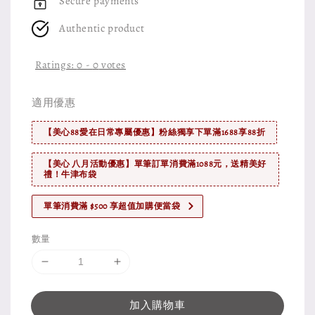
Secure payments
Authentic product
Ratings:
0
-
0
votes
適用優惠
【美心88愛在日常專屬優惠】粉絲獨享下單滿1688享88折
【美心 八月活動優惠】單筆訂單消費滿1088元，送精美好
禮！牛津布袋
單筆消費滿 $500 享超值加購便當袋
數量
加入購物車