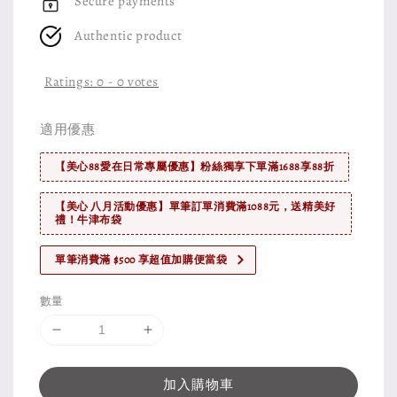
Secure payments
Authentic product
Ratings:
0
-
0
votes
適用優惠
【美心88愛在日常專屬優惠】粉絲獨享下單滿1688享88折
【美心 八月活動優惠】單筆訂單消費滿1088元，送精美好
禮！牛津布袋
單筆消費滿 $500 享超值加購便當袋
數量
加入購物車