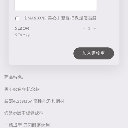
【MASIONS 美心】雙提把保溫便當袋
-
+
NT$ 199
NT$ 299
加入購物車
商品特色:
美心50週年紀念款
嚴選9Cr18MoV 高性能刀具鋼材
鍛造57層不鏽鋼成型
一體成型 刀刃耐磨銳利