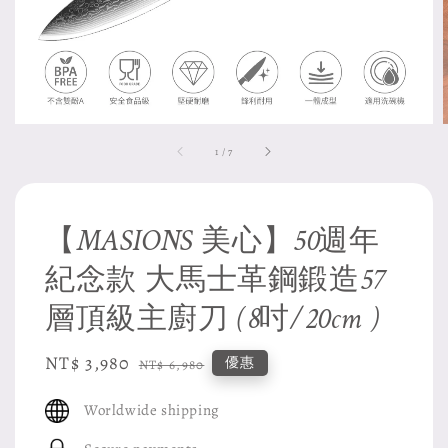
1
/
7
【MASIONS 美心】50週年
紀念款 大馬士革鋼鍛造57
層頂級主廚刀 (8吋/20cm )
Sale
NT$ 3,980
Regular
優惠
NT$ 6,980
price
price
Worldwide shipping