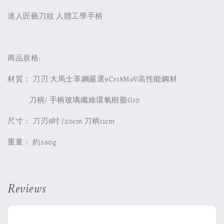
達人匠藝刀紋 人體工學手柄
商品規格:
材質： 刀刃 大馬士革鋼嚴選9Cr18MoV高性能鋼材
刀柄/ 手柄玻璃纖維環氧樹脂G10
尺寸： 刀刃8吋 /20cm 刀柄11cm
重量： 約260g
Reviews