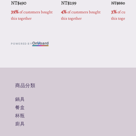
NT$490
NT$299
NT$
NT$880
39%
4%
3%
 of customers bought 
 of customers bought 
 of customer
this together
this together
this together
On
V
oard
POWERED BY
商品分類
鍋具
餐盒
杯瓶
廚具