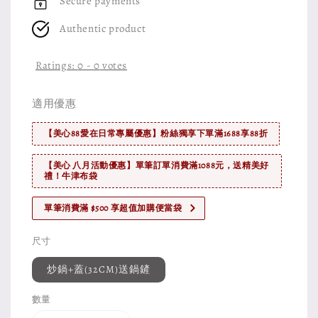
Secure payments
Authentic product
Ratings:
0
-
0
votes
適用優惠
【美心88愛在日常專屬優惠】粉絲獨享下單滿1688享88折
【美心 八月活動優惠】單筆訂單消費滿1088元，送精美好
禮！牛津布袋
單筆消費滿 $500 享超值加購便當袋
尺寸
炒鍋+蓋(32CM)送鍋鏟
數量