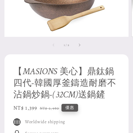
1
/
9
【MASIONS 美心】鼎鈦鍋
四代-韓國厚釜鑄造耐磨不
沾鍋炒鍋-(32CM)送鍋鏟
Sale
NT$ 1,399
Regular
優惠
NT$ 2,980
price
price
Worldwide shipping