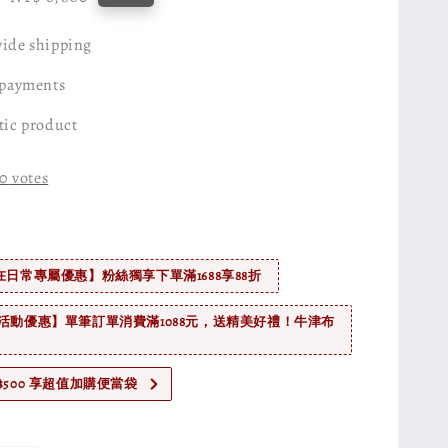
price
ide shipping
 payments
tic product
0
votes
在日常專屬優惠】粉絲獨享下單滿1688享88折
活動優惠】單筆訂單消費滿1088元，送精美好禮！牛津布
$500 享超值加購便當袋