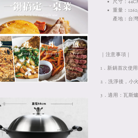
尺寸：44C
重量：1262g
產地：台
｜注意事項｜
1．新鍋首次使
2．洗淨後，小
3．適用：瓦斯