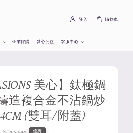
登入
購物車
章
企業採購
愛心公益
客服中心
SIONS 美心】鈦極鍋
鑄造複合金不沾鍋炒
 44CM (雙耳/附蓋)
0
Regular
優惠
NT$ 6,880