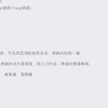
M
(鍋身)/746g(鍋蓋)
灣
用前，可先用質地較粗菜瓜布，將鍋內乾刷一遍
火將鍋內水分蒸發後，倒入少許油，將鍋內擦滿養鍋。
爐、鹵素爐、電陶爐