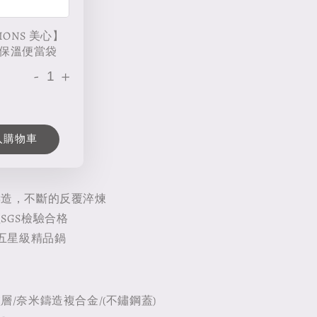
IONS 美心】
保溫便當袋
-
+
入購物車
鑄造，不斷的反覆淬煉
SGS檢驗合格
 五星級精品鍋
層/奈米鑄造複合金/(不鏽鋼蓋)