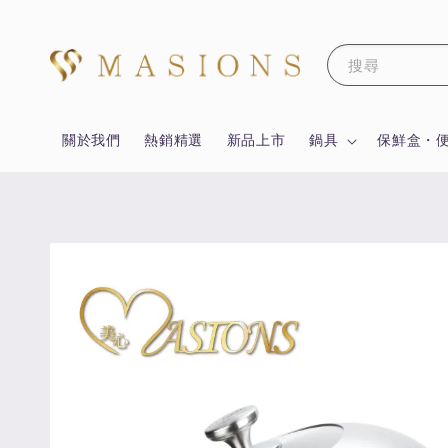
搜尋
關於我們
熱銷精選
新品上市
鍋具
保鮮盒・