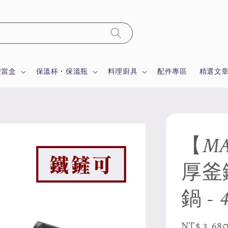
便當盒
保溫杯・保溫瓶
料理廚具
配件專區
精選文
【MA
厚釜
鍋 -
Sale
NT$ 3,68