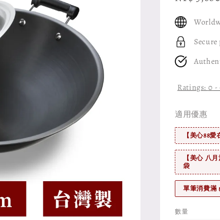
price
Worldw
Secure
Authen
Ratings:
0
-
適用優惠
【美心88愛
【美心 八月
袋
單筆消費滿 
數量