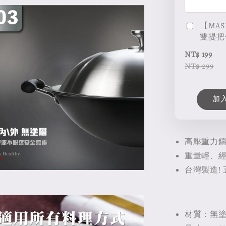
【MAS
雙提把
NT$ 199
NT$ 299
加
高壓重力
重量輕、經
台灣製造!
材質：無塗