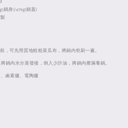
M
(鍋身)/479g(鍋蓋)
灣製
用前，可先用質地較粗菜瓜布，將鍋內乾刷一遍。
火將鍋內水分蒸發後，倒入少許油，將鍋內擦滿養鍋。
爐、鹵素爐、電陶爐