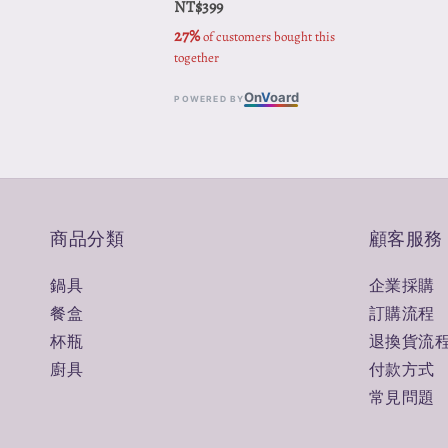
NT$399
27%
 of customers bought this 
together
On
V
oard
POWERED BY
商品分類
顧客服務
鍋具
企業採購
餐盒
訂購流程
杯瓶
退換貨流
廚具
付款方式
常見問題