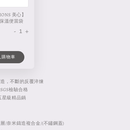
IONS 美心】
保溫便當袋
-
+
入購物車
鑄造，不斷的反覆淬煉
SGS檢驗合格
五星級精品鍋
層/奈米鑄造複合金/(不鏽鋼蓋)