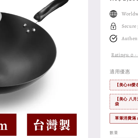
price
Worldw
Secure
Authen
Ratings:
0
-
適用優惠
【美心88愛
【美心 八月
袋
單筆消費滿 
數量