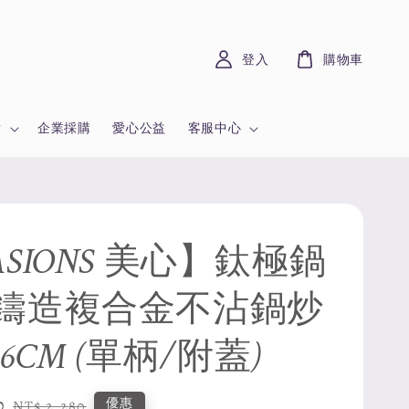
登入
購物車
章
企業採購
愛心公益
客服中心
SIONS 美心】鈦極鍋
鑄造複合金不沾鍋炒
 36CM (單柄/附蓋)
0
Regular
優惠
NT$ 2,280