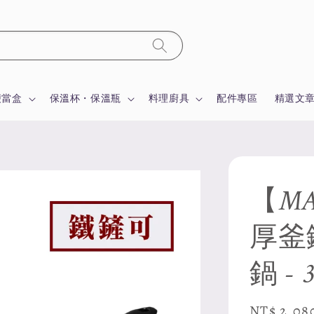
便當盒
保溫杯・保溫瓶
料理廚具
配件專區
精選文
【MA
厚釜
鍋 -
Sale
NT$ 2,08