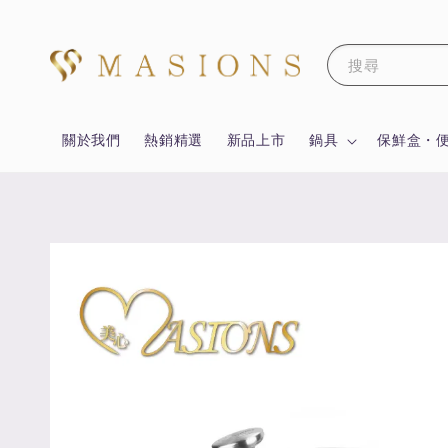
搜尋
關於我們
熱銷精選
新品上市
鍋具
保鮮盒・