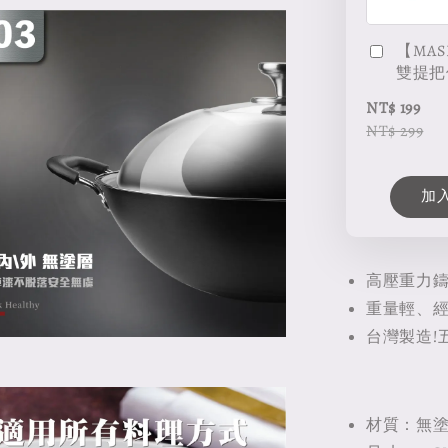
【MAS
雙提把
NT$ 199
NT$ 299
加
高壓重力
重量輕、經
台灣製造!
材質：無塗