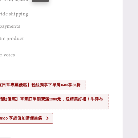
price
ide shipping
 payments
tic product
0
votes
在日常專屬優惠】粉絲獨享下單滿1688享88折
活動優惠】單筆訂單消費滿1088元，送精美好禮！牛津布
$500 享超值加購便當袋