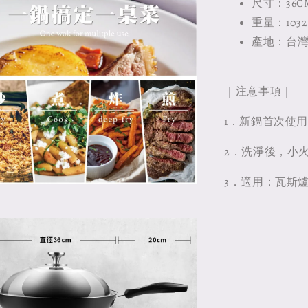
尺寸：36C
重量：1032g
產地：台
｜注意事項｜
1．新鍋首次使
2．洗淨後，小
3．適用：瓦斯