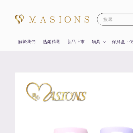
搜尋
關於我們
熱銷精選
新品上市
鍋具
保鮮盒・