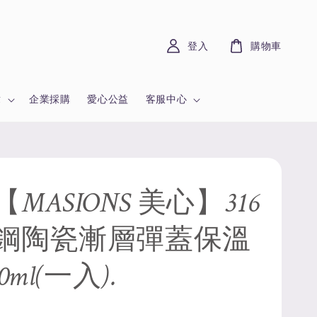
登入
購物車
章
企業採購
愛心公益
客服中心
MASIONS 美心】316
鋼陶瓷漸層彈蓋保溫
0ml(一入).