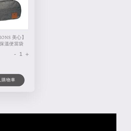
IONS 美心】
保溫便當袋
-
+
入購物車