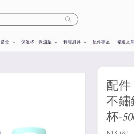
便當盒
保溫杯・保溫瓶
料理廚具
配件專區
精選文
配件【
不鏽
杯-50
Regular
NT$ 180