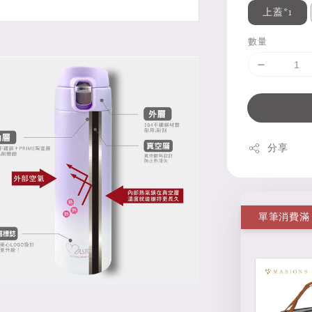
上蓋*1
數量
分享