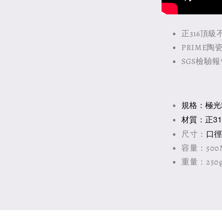
正316頂級
PRIME陶
SGS檢驗
規格：
極光粉
材質：正31
口徑
尺寸：
容量：500
重量：250