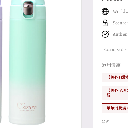
price
Worldw
Secure
Authen
Ratings:
0
-
適用優惠
【美心88愛
【美心 八月
袋
單筆消費滿 
顏色