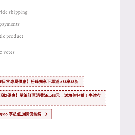
ide shipping
 payments
tic product
0
votes
在日常專屬優惠】粉絲獨享下單滿1688享88折
活動優惠】單筆訂單消費滿1088元，送精美好禮！牛津布
$500 享超值加購便當袋