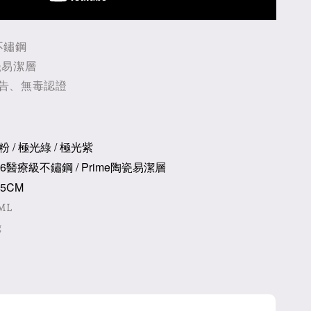
不鏽鋼
瓷易潔層
報告、無毒認證
 / 極光綠 / 極光紫
6醫療級不鏽鋼 / Prime陶瓷易潔層
5CM
ML
g