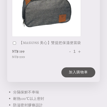
【MASIONS 美心】雙提把保溫便當袋
-
+
NT$ 199
NT$ 299
加入購物車
分隔保鮮不串味
耐熱100℃以上密封
防溢密封膠條設計