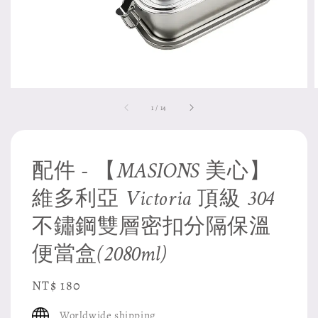
1
/
14
配件 - 【MASIONS 美心】
維多利亞 Victoria 頂級 304
不鏽鋼雙層密扣分隔保溫
便當盒(2080ml)
Regular
NT$ 180
price
Worldwide shipping