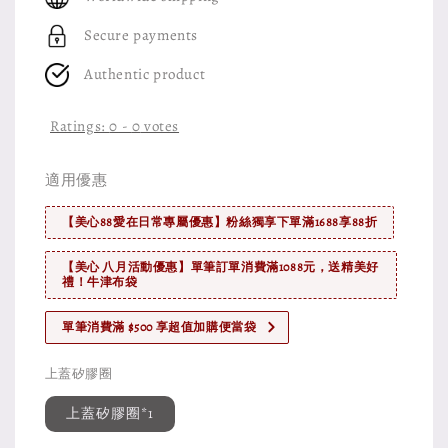
Secure payments
Authentic product
Ratings:
0
-
0
votes
適用優惠
【美心88愛在日常專屬優惠】粉絲獨享下單滿1688享88折
【美心 八月活動優惠】單筆訂單消費滿1088元，送精美好
禮！牛津布袋
單筆消費滿 $500 享超值加購便當袋
上蓋矽膠圈
上蓋矽膠圈*1