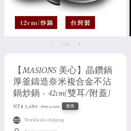
1
/
16
【MASIONS 美心】晶鑽鍋
厚釜鑄造奈米複合金不沾
鍋炒鍋 - 42cm(雙耳/附蓋)
Sale
NT$ 3,680
Regular
優惠
NT$ 4,280
price
price
Worldwide shipping