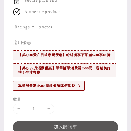
Secure payments
Authentic product
Ratings:
0
-
0
votes
適用優惠
【美心88愛在日常專屬優惠】粉絲獨享下單滿1688享88折
【美心 八月活動優惠】單筆訂單消費滿1088元，送精美好
禮！牛津布袋
單筆消費滿 $500 享超值加購便當袋
數量
加入購物車