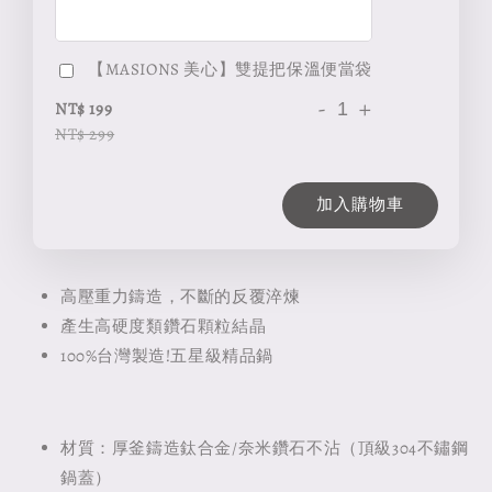
【MASIONS 美心】雙提把保溫便當袋
-
+
NT$ 199
NT$ 299
加入購物車
高壓重力鑄造，不斷的反覆淬煉
產生高硬度類鑽石顆粒結晶
100%台灣製造!五星級精品鍋
材質：厚釜鑄造鈦合金/奈米鑽石不沾（頂級304不鏽鋼
鍋蓋）