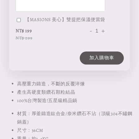
【MASIONS 美心】雙提把保溫便當袋
-
+
NT$ 199
NT$ 299
加入購物車
高壓重力鑄造，不斷的反覆淬煉
產生高硬度類鑽石顆粒結晶
100%台灣製造!五星級精品鍋
材質：厚釜鑄造鈦合金/奈米鑽石不沾（頂級304不鏽鋼
鍋蓋）
尺寸：36CM
重量：約1.4KG