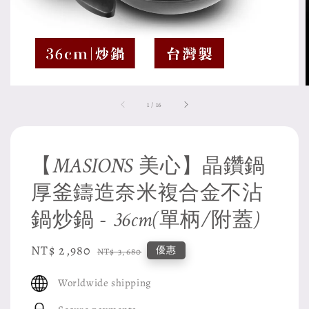
1
/
16
【MASIONS 美心】晶鑽鍋
厚釜鑄造奈米複合金不沾
鍋炒鍋 - 36cm(單柄/附蓋)
Sale
NT$ 2,980
Regular
優惠
NT$ 3,680
price
price
Worldwide shipping