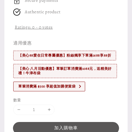
Secure payments
Authentic product
Ratings:
0
-
0
votes
適用優惠
【美心88愛在日常專屬優惠】粉絲獨享下單滿1688享88折
【美心 八月活動優惠】單筆訂單消費滿1088元，送精美好
禮！牛津布袋
單筆消費滿 $500 享超值加購便當袋
數量
加入購物車