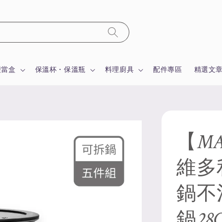
便當盒
保溫杯・保溫瓶
料理廚具
配件專區
精選文
【MA
維多
鍋不
鍋2