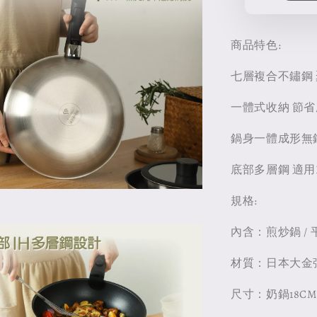
商品特色:
七層複合不鏽鋼
一體式收納 節
鍋身一體成形無
底部多層鋼 適用
規格:
內含：煎炒鍋 / 平
材質：日本大金強
尺寸：奶鍋18CM