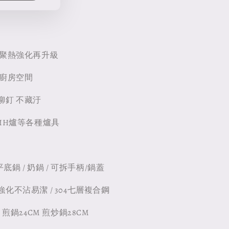
 聚熱強化再升級
省廚房空間
鉚釘 不藏汙
IH爐等各種爐具
底鍋 / 奶鍋 / 可拆手柄/鍋蓋
化不沾易潔 / 304七層複合鋼
 煎鍋24CM 煎炒鍋28CM