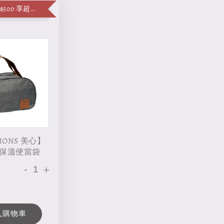
單筆消費滿 $500 享超值加購便當袋
IONS 美心】
保溫便當袋
-
+
入購物車