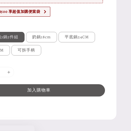
$500 享超值加購便當袋
3鍋5件組
奶鍋18cm
平底鍋24CM
CM
可拆手柄
加入購物車