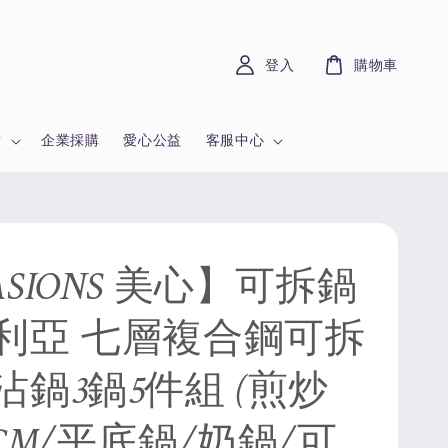
登入
購物車
章
企業採購
愛心公益
客服中心
SIONS 美心】可拆鍋
利亞 七層複合鋼可拆
沾鍋3鍋5件組 (煎炒
8CM/平底鍋/奶鍋/可