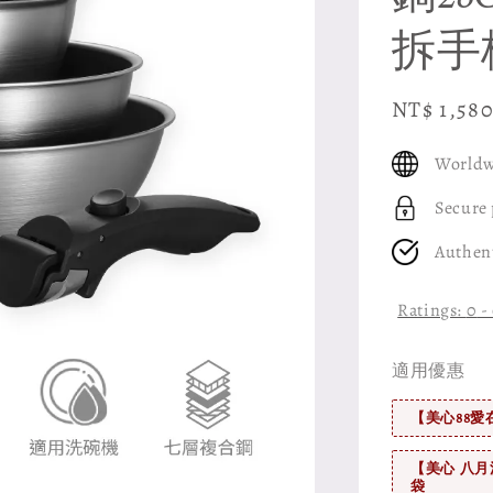
拆手
Sale
NT$ 1,58
price
Worldw
Secure
Authen
Ratings:
0
-
適用優惠
【美心88愛
【美心 八月
袋