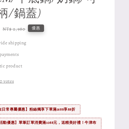
柄/鍋蓋)
0
Regular
優惠
NT$ 2,980
price
ide shipping
 payments
tic product
0
votes
在日常專屬優惠】粉絲獨享下單滿1688享88折
活動優惠】單筆訂單消費滿1088元，送精美好禮！牛津布