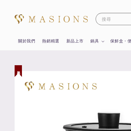
搜尋
關於我們
熱銷精選
新品上市
鍋具
保鮮盒・
新品