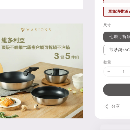
單筆消費滿 
尺寸
七層可拆鍋
煎炒鍋28
數量
分享