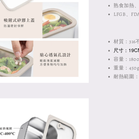
熟食加熱
LFGB、F
材質：31
尺寸：19CM 
容量：1800
重量：450
耐熱範圍：盒蓋 