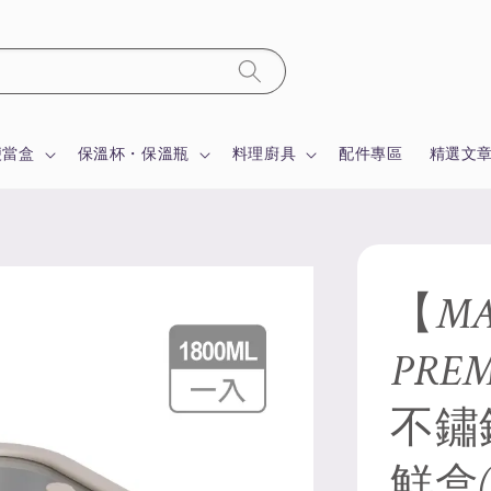
便當盒
保溫杯・保溫瓶
料理廚具
配件專區
精選文
【MA
PRE
不鏽
鮮盒(1