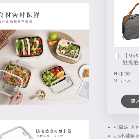
【MAS
雙提把
NT$ 199
NT$ 299
加
可微波 大
316不鏽