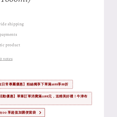
ide shipping
 payments
tic product
0
votes
在日常專屬優惠】粉絲獨享下單滿1688享88折
活動優惠】單筆訂單消費滿1088元，送精美好禮！牛津布
$500 享超值加購便當袋