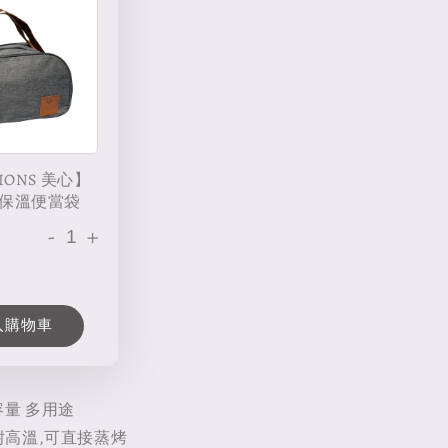
IONS 美心】
保溫便當袋
-
+
入購物車
容量 多用途
鋼耐高溫,可直接蒸烤