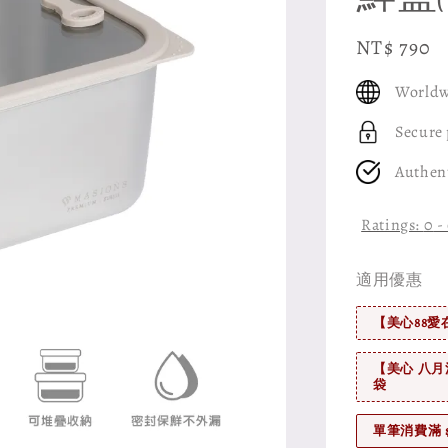
Regular
NT$ 790
price
Worldw
Secure
Authen
Ratings:
0
-
適用優惠
【美心88愛
【美心 八月
袋
單筆消費滿 