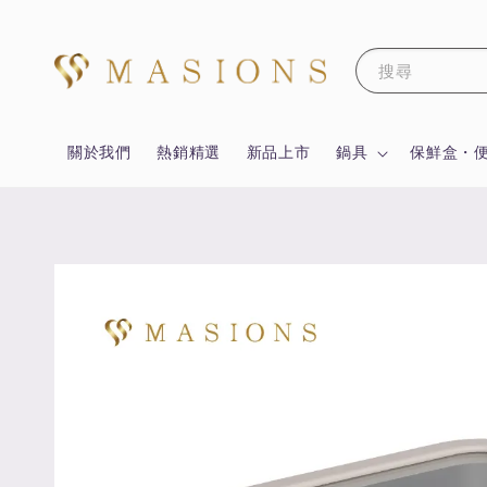
搜尋
關於我們
熱銷精選
新品上市
鍋具
保鮮盒・