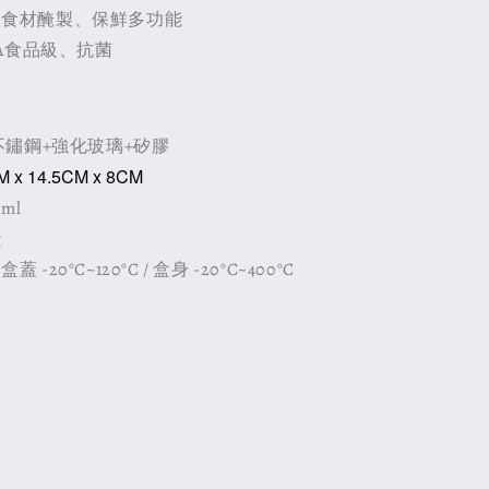
、食材醃製、保鮮多功能
DA食品級、抗菌
6不鏽鋼+強化玻璃+矽膠
x 14.5CM x 8CM
ml
g
-20°C~120°C / 盒身 -20°C~400°C