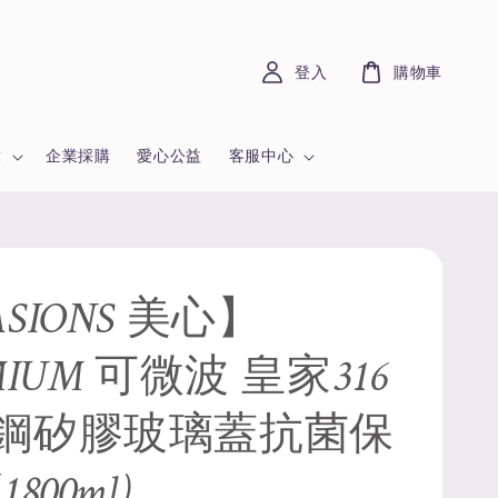
登入
購物車
章
企業採購
愛心公益
客服中心
SIONS 美心】
MIUM 可微波 皇家316
鋼矽膠玻璃蓋抗菌保
800ml)