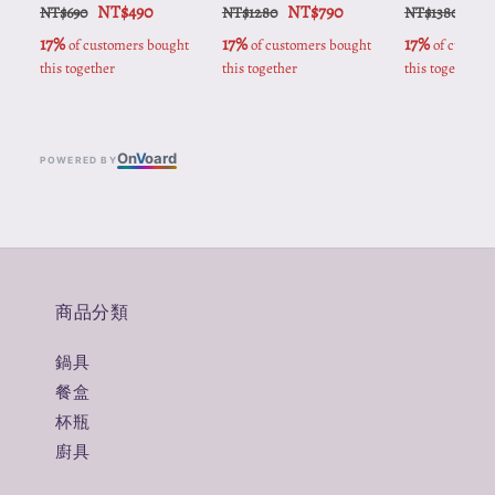
NT$490
NT$790
NT
NT$690
NT$1280
NT$1380
17%
17%
17%
 of customers bought 
 of customers bought 
 of custome
this together
this together
this together
On
V
oard
POWERED BY
商品分類
鍋具
餐盒
杯瓶
廚具