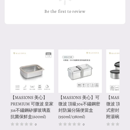
Be the first to review
【MASIONS 美心】
【MASIONS 美心】可
【MASION
PREMIUM 可微波 皇家
微波 頂級304不鏽鋼密
微波 頂級30
316不鏽鋼矽膠玻璃蓋
封防漏分隔便當盒
式密封防漏
抗菌保鮮盒(600ml)
(950ml/1380ml)
附湯碗(850ml
0
0