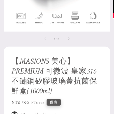
1
/
16
【MASIONS 美心】
PREMIUM 可微波 皇家316
不鏽鋼矽膠玻璃蓋抗菌保
鮮盒(1000ml)
Sale
NT$ 590
Regular
優惠
NT$ 790
price
price