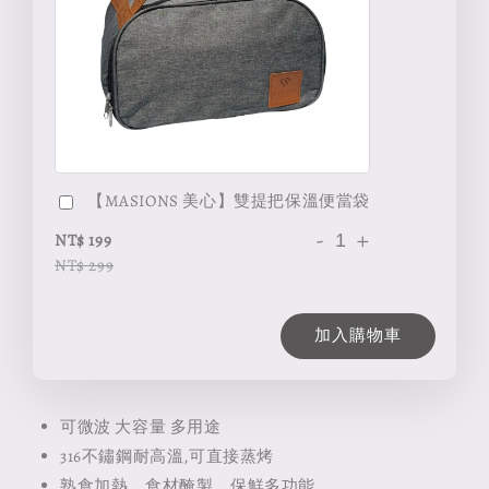
【MASIONS 美心】雙提把保溫便當袋
-
+
NT$ 199
NT$ 299
加入購物車
可微波 大容量 多用途
316不鏽鋼耐高溫,可直接蒸烤
熟食加熱、食材醃製、保鮮多功能