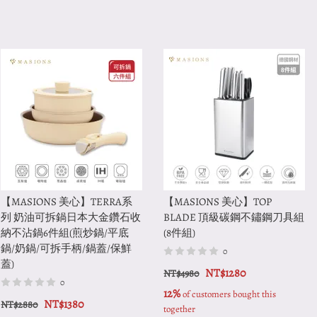
【MASIONS 美心】TERRA系
【MASIONS 美心】TOP
列 奶油可拆鍋日本大金鑽石收
BLADE 頂級碳鋼不鏽鋼刀具組
納不沾鍋6件組(煎炒鍋/平底
(8件組)
鍋/奶鍋/可拆手柄/鍋蓋/保鮮
0
蓋)
NT$1280
NT$4980
0
12%
 of customers bought this 
NT$1380
NT$2880
together