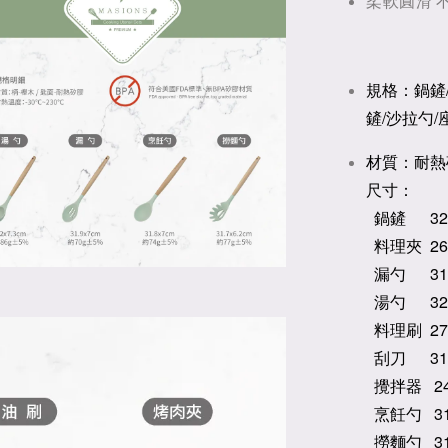
柔軟圓滑 
規格：鍋鏟/
鏟/沙拉勺/
材質：耐熱
尺寸：
鍋鏟 32C
料理夾 26
漏勺 31.
湯勺 3
料理刷 2
刮刀 31.
攪拌器 24
烹飪勺 31
撈麵勺 31