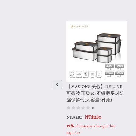
【MASIONS 美心】DELUXE
可微波 頂級304不鏽鋼密封防
漏保鮮盒(大容量6件組)
0
NT$1180
NT$3280
12%
 of customers bought this 
together