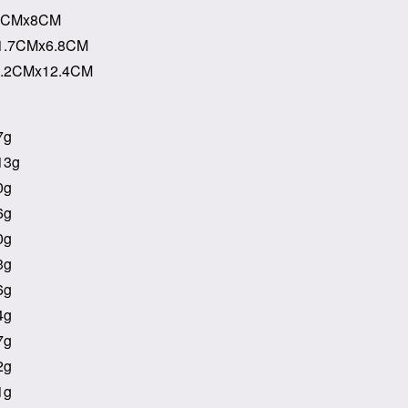
2
CM
x8
CM
.7
CM
x6.8
CM
.2
CM
x12.4
CM
g
3g
0g
6g
0g
3g
6g
4g
7g
2g
1g