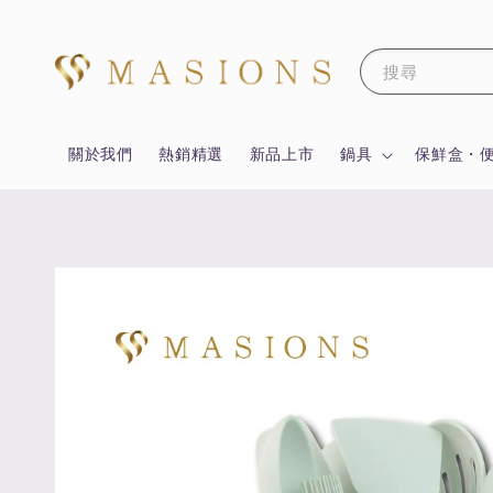
搜尋
關於我們
熱銷精選
新品上市
鍋具
保鮮盒・