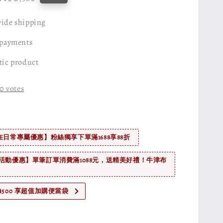
price
ide shipping
 payments
tic product
0
votes
在日常專屬優惠】粉絲獨享下單滿1688享88折
活動優惠】單筆訂單消費滿1088元，送精美好禮！牛津布
$500 享超值加購便當袋