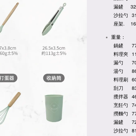
漏鏟 3
沙拉勺 31
座架. 16
重量：
鍋鏟 77
料理夾 11
漏勺 7
湯勺 8
料理刷 6
刮刀 8
攪拌器 4
烹飪勺 7
撈麵勺 7
漏鏟 7
沙拉勺 8