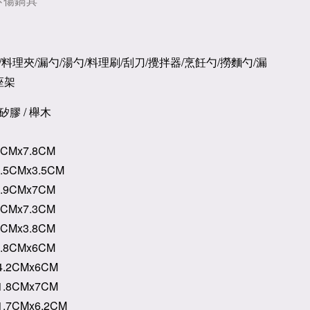
不傷鍋具
料理夾/漏勺/湯勺/料理刷/刮刀/攪拌器/烹飪勺/撈麵勺/漏
座架
矽膠 / 櫸木
Mx7.8
CM
.5
CM
x3.5
CM
9
CM
x7
CM
2
CM
x7.3
CM
7
CM
x3.8
CM
8
CM
x6
CM
.2
CM
x6
CM
.8
CM
x7
CM
.7
CM
x6.2
CM