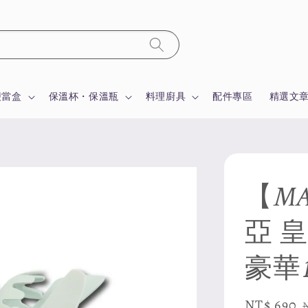
便當盒
保溫杯・保溫瓶
料理廚具
配件專區
精選文
【MA
亞 
豪華
Sale
NT$ 690