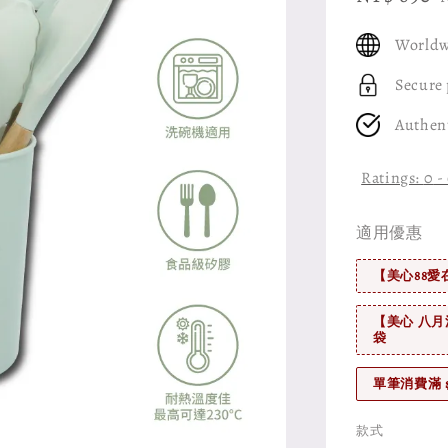
price
Worldw
Secure
Authen
Ratings:
0
-
適用優惠
【美心88愛
【美心 八月
袋
單筆消費滿 
款式