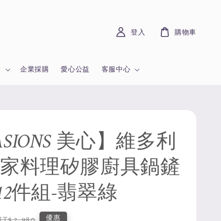
登入
購物車
章
企業採購
愛心公益
客服中心
SIONS 美心】維多利
皇家料理矽膠廚具鍋鏟
12件組-翡翠綠
Regular
優惠
NT$ 2,980