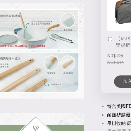
【MAS
雙提把
NT$ 199
NT$ 299
加
符合美國F
耐熱矽膠最高
吊掛收納 