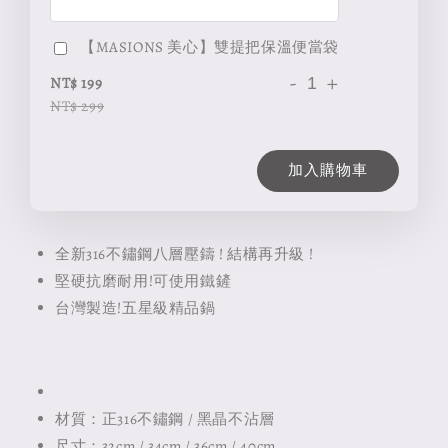
【MASIONS 美心】雙提把保溫便當袋
-
+
NT$ 199
NT$ 299
加入購物車
全新316不鏽鋼八層壓鑄 ! 結構再升級 !
堅硬抗磨耐用!可使用鐵鏟
台灣製造!五星級精品鍋
材質：正316不鏽鋼 / 黑晶不沾層
尺寸：32cm / 34cm / 36cm / 40cm