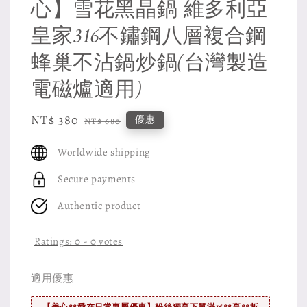
心】雪花黑晶鍋 維多利亞
皇家316不鏽鋼八層複合鋼
蜂巢不沾鍋炒鍋(台灣製造
電磁爐適用)
Sale
NT$ 380
Regular
優惠
NT$ 680
price
price
Worldwide shipping
Secure payments
Authentic product
Ratings:
0
-
0
votes
適用優惠
【美心88愛在日常專屬優惠】粉絲獨享下單滿1688享88折