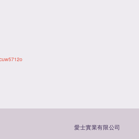
。
cuw5712o
愛士實業有限公司