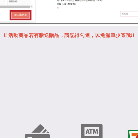
!! 活動商品若有贈送贈品，請記得勾選，以免漏單少寄哦!!