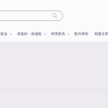
便當盒
保溫杯・保溫瓶
料理廚具
配件專區
精選文