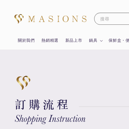
搜尋
關於我們
熱銷精選
新品上市
鍋具
保鮮盒・