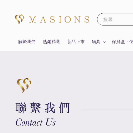
搜尋
關於我們
熱銷精選
新品上市
鍋具
保鮮盒・