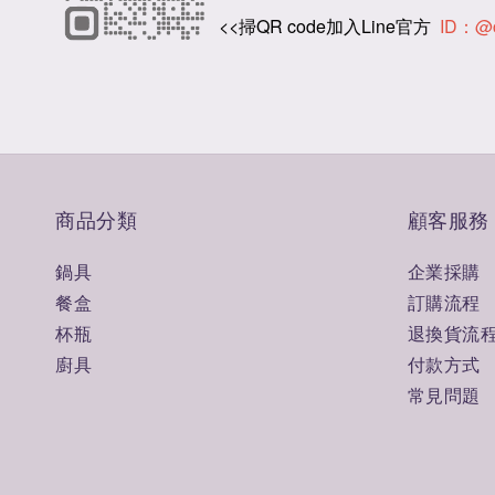
<<掃QR code加入Line官方
ID：@
商品分類
顧客服務
鍋具
企業採購
餐盒
訂購流程
杯瓶
退換貨流
廚具
付款方式
常見問題