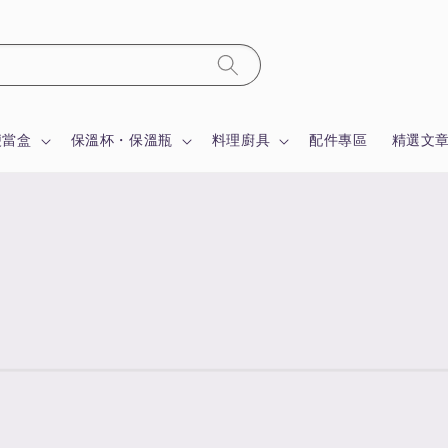
便當盒
保溫杯・保溫瓶
料理廚具
配件專區
精選文