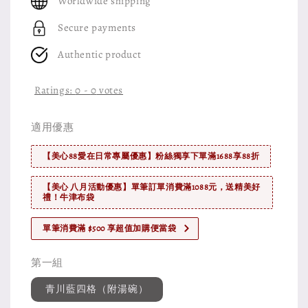
Worldwide shipping
Secure payments
Authentic product
Ratings:
0
-
0
votes
適用優惠
【美心88愛在日常專屬優惠】粉絲獨享下單滿1688享88折
【美心 八月活動優惠】單筆訂單消費滿1088元，送精美好
禮！牛津布袋
單筆消費滿 $500 享超值加購便當袋
第一組
青川藍四格（附湯碗）