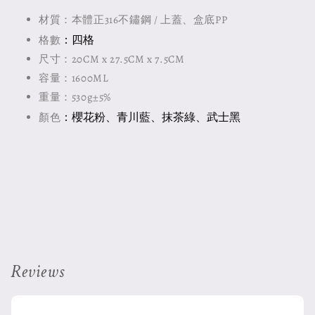
材質：本體正316不鏽鋼 / 上蓋、盒底PP
：四格
格數
尺寸：20CM x 27.5CM x 7.5CM
容量：1600ML
重量：530g±5%
：櫻花粉、青川藍、抹茶綠、武士黑
顏色
Reviews