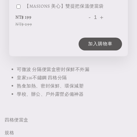
【MASIONS 美心】雙提把保溫便當袋
-
+
NT$ 199
NT$ 299
加入購物車
可微波 分隔便當盒密封保鮮不外漏
皇家316不鏽鋼 四格分隔
熟食加熱、密封保鮮、環保減塑
學校、辦公、戶外露營必備神器
四格便當盒
規格