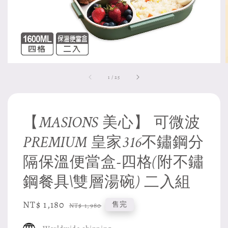
1
/
25
【MASIONS 美心】 可微波
PREMIUM 皇家316不鏽鋼分
隔保溫便當盒-四格(附不鏽
鋼餐具\雙層湯碗) 二入組
Sale
NT$ 1,180
Regular
售完
NT$ 1,980
price
price