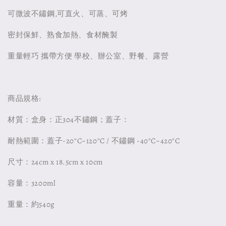
可微波不鏽鋼,可直火、可蒸、可烤
密封保鮮、熟食加熱、食材醃製
重量輕巧 攜帶方便 學校、辦公室、野餐、露營
商品規格:
材質：盒身：正304不鏽鋼；蓋子：
耐熱範圍：蓋子-20°C~120°C / 不鏽鋼 -40°C~420°C
尺寸：24cm x 18.5cm x 10cm
容量：3200ml
重量：約540g