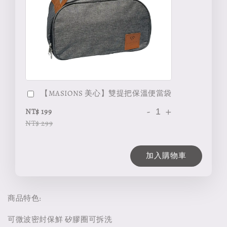
【MASIONS 美心】雙提把保溫便當袋
-
+
NT$ 199
NT$ 299
加入購物車
商品特色:
可微波密封保鮮 矽膠圈可拆洗