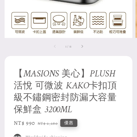
1
/
11
【MASIONS 美心】PLUSH
活悅 可微波 KAKO卡扣頂
級不鏽鋼密封防漏大容量
保鮮盒 3200ML
Sale
NT$ 990
Regular
優惠
NT$ 2,280
price
price