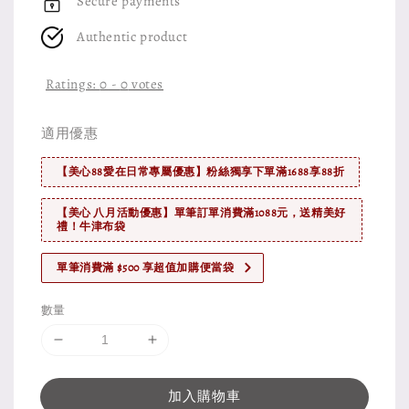
Secure payments
Authentic product
Ratings:
0
-
0
votes
適用優惠
【美心88愛在日常專屬優惠】粉絲獨享下單滿1688享88折
【美心 八月活動優惠】單筆訂單消費滿1088元，送精美好
禮！牛津布袋
單筆消費滿 $500 享超值加購便當袋
數量
加入購物車