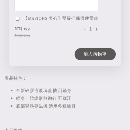
【MASIONS 美心】雙提把保溫便當袋
-
+
NT$ 199
NT$ 299
加入購物車
產品特色：
全新矽膠邊玻璃蓋 防刮鍋身
鍋身一體成形無鉚釘 不藏汙
底部聚熱導磁板 適用多種爐具