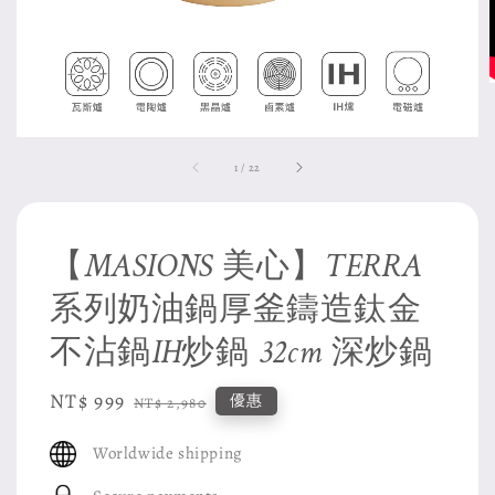
1
/
22
【MASIONS 美心】TERRA
系列奶油鍋厚釜鑄造鈦金
不沾鍋IH炒鍋 32cm 深炒鍋
Sale
NT$ 999
Regular
優惠
NT$ 2,980
price
price
Worldwide shipping