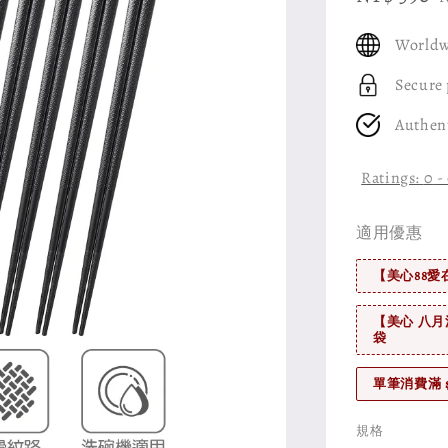
price
Worldw
Secure
Authen
Ratings:
0
-
適用優惠
【美心88愛
【美心 八月
袋
單筆消費滿 
規格