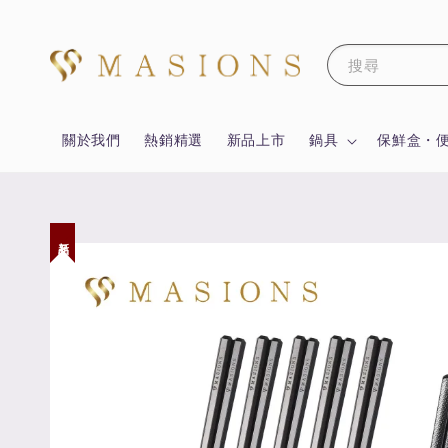
搜尋
關於我們
熱銷精選
新品上市
鍋具
保鮮盒・
新品