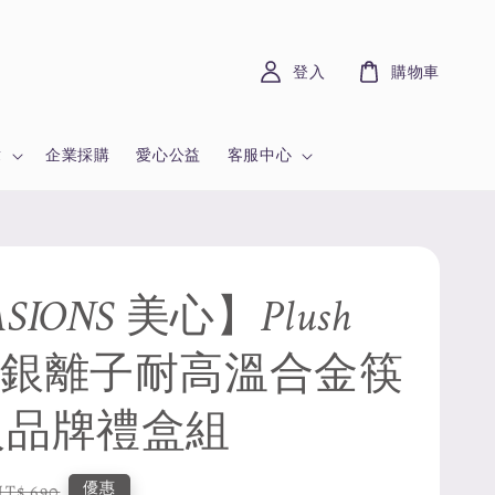
登入
購物車
章
企業採購
愛心公益
客服中心
SIONS 美心】Plush
 銀離子耐高溫合金筷
入品牌禮盒組
Regular
優惠
NT$ 690