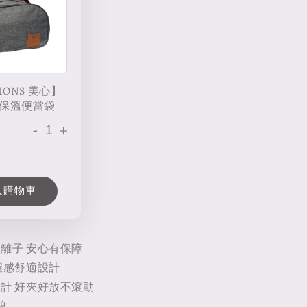
IONS 美心】
保溫便當袋
-
+
入購物車
離子 安心有保障
握感舒適設計
計 好夾好放不滾動
度