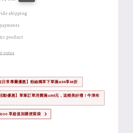
price
ide shipping
 payments
tic product
0
votes
在日常專屬優惠】粉絲獨享下單滿1688享88折
活動優惠】單筆訂單消費滿1088元，送精美好禮！牛津布
$500 享超值加購便當袋