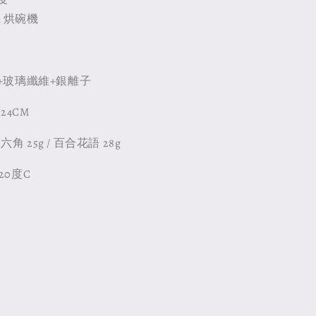
 烘碗機
S+玻璃纖維+銀離子
24CM
 25g / 百合花語 28g
20度C