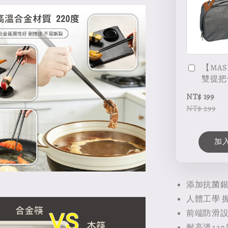
【MAS
雙提把
NT$ 199
NT$ 299
加
添加抗菌銀
人體工學 
前端防滑設
耐高溫220