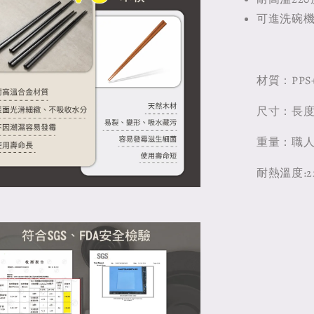
可進洗碗機
材質：PP
尺寸：長度
重量：職人六角
耐熱溫度:2