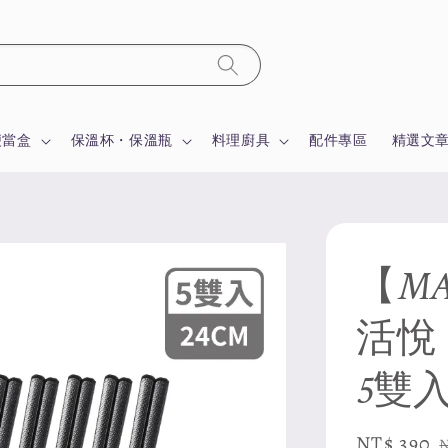
便當盒
保溫杯・保溫瓶
料理廚具
配件專區
精選文
【MA
活悅
5雙
Sale
NT$ 390