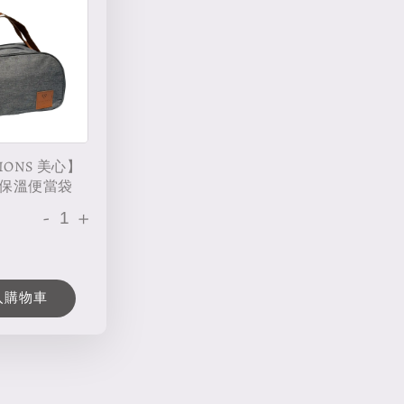
IONS 美心】
保溫便當袋
-
+
入購物車