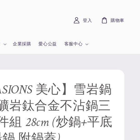
登入
購物車
章
企業採購
愛心公益
客服中心
SIONS 美心】雪岩鍋
礦岩鈦合金不沾鍋三
組 28cm (炒鍋+平底
湯鍋 附鍋蓋)