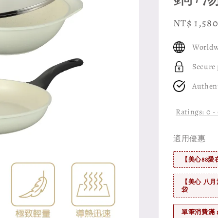
Sale
NT$ 1,58
price
Worldw
Secure
Authen
Ratings:
0
-
適用優惠
【美心88愛
【美心 八月
袋
單筆消費滿 