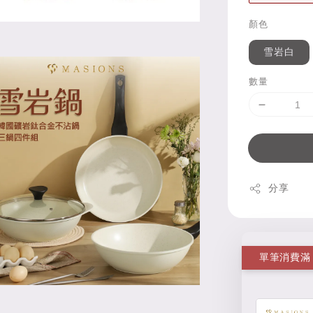
顏色
雪岩白
數量
分享