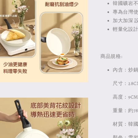
韓國礦岩不
專為台灣
加大加深 
輕量化設計
商品規格:
內含：炒鍋 /
尺寸：28C
高度：9C
重量：約78
材質：韓國
顏色：雪