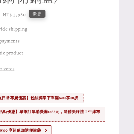
0
Regular
優惠
NT$ 3,980
price
ide shipping
 payments
tic product
0
votes
在日常專屬優惠】粉絲獨享下單滿1688享88折
活動優惠】單筆訂單消費滿1088元，送精美好禮！牛津布
$500 享超值加購便當袋