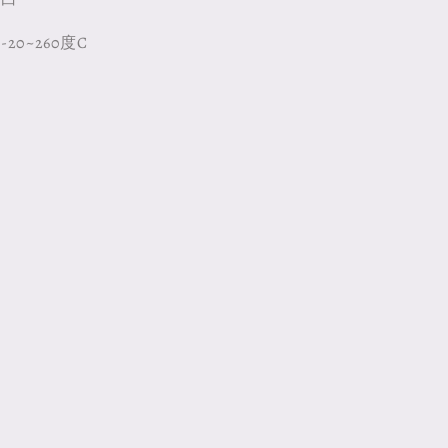
20~260度C
國