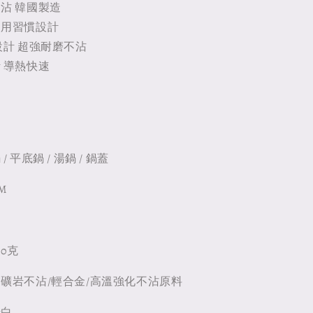
沾 韓國製造
使用習慣設計
設計 超強耐磨不沾
 導熱快速
 平底鍋 / 湯鍋 / 鍋蓋
M
M
0克
礦岩不沾/輕合金/高溫強化不沾原料
岩白