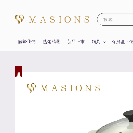
搜尋
關於我們
熱銷精選
新品上市
鍋具
保鮮盒・
新品