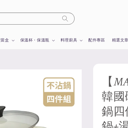
便當盒
保溫杯・保溫瓶
料理廚具
配件專區
精選文
【MA
韓國
鍋四件
鍋+