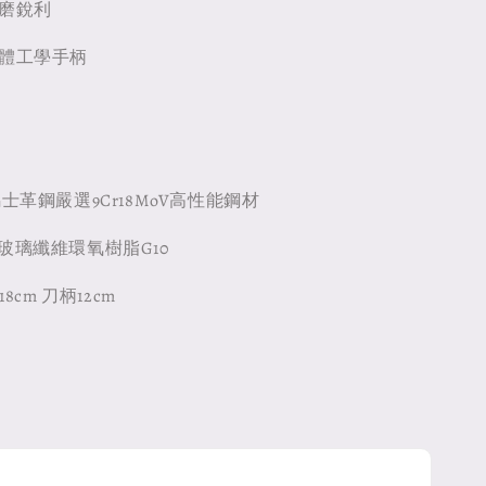
耐磨銳利
人體工學手柄
馬士革鋼嚴選9Cr18MoV高性能鋼材
璃纖維環氧樹脂G10
8cm 刀柄12cm