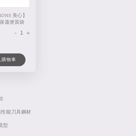
IONS 美心】
保溫便當袋
-
+
入購物車
款
V 高性能刀具鋼材
成型