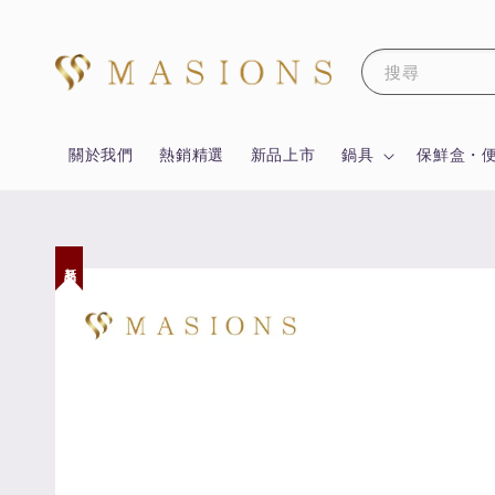
搜尋
關於我們
熱銷精選
新品上市
鍋具
保鮮盒・
新品