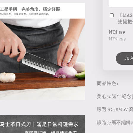
【MAS
雙提把
NT$ 199
NT$ 299
加
商品特色:
美心50週年紀念
嚴選9Cr18Mo
鍛造57層不鏽鋼