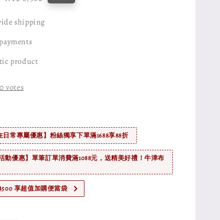
price
ide shipping
 payments
tic product
0
votes
在日常專屬優惠】粉絲獨享下單滿1688享88折
活動優惠】單筆訂單消費滿1088元，送精美好禮！牛津布
$500 享超值加購便當袋