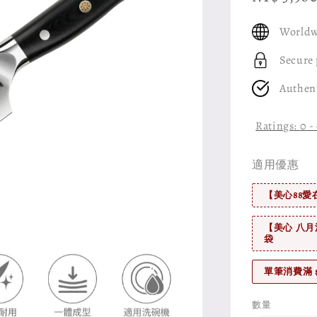
price
Worldw
Secure
Authen
Ratings:
0
-
適用優惠
【美心88愛
【美心 八月
袋
單筆消費滿 
數量