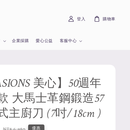
登入
購物車
章
企業採購
愛心公益
客服中心
SIONS 美心】50週年
款 大馬士革鋼鍛造57
主廚刀 (7吋/18cm )
0
Regular
優惠
NT$ 6,980