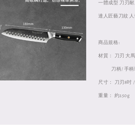
一體成型 刀刃
達人匠藝刀紋 
商品規格:
材質： 刀刃 大
刀柄/ 手柄玻
尺寸： 刀刃8吋 /1
重量： 約250g