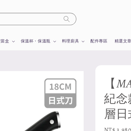
便當盒
保溫杯・保溫瓶
料理廚具
配件專區
精選文
【MA
紀念
層日式
Sale
NT$ 3,98