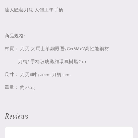
達人匠藝刀紋 人體工學手柄
商品規格:
材質： 刀刃 大馬士革鋼嚴選9Cr18MoV高性能鋼材
刀柄/ 手柄玻璃纖維環氧樹脂G10
尺寸： 刀刃8吋 /20cm 刀柄11cm
重量： 約260g
Reviews