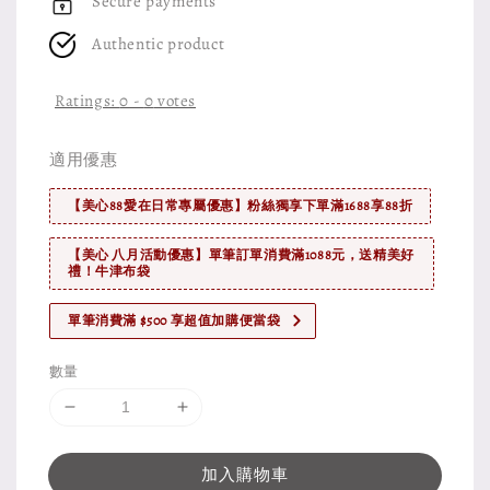
Secure payments
Authentic product
Ratings:
0
-
0
votes
適用優惠
【美心88愛在日常專屬優惠】粉絲獨享下單滿1688享88折
【美心 八月活動優惠】單筆訂單消費滿1088元，送精美好
禮！牛津布袋
單筆消費滿 $500 享超值加購便當袋
數量
加入購物車