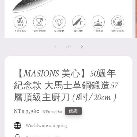
1
/
7
【MASIONS 美心】50週年
紀念款 大馬士革鋼鍛造57
層頂級主廚刀 (8吋/20cm )
Sale
NT$ 3,980
Regular
優惠
NT$ 6,980
price
price
Worldwide shipping