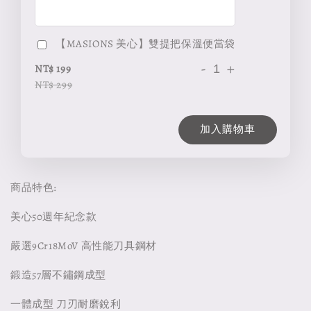
【MASIONS 美心】雙提把保溫便當袋
-
+
NT$ 199
NT$ 299
加入購物車
商品特色:
美心50週年紀念款
嚴選9Cr18MoV 高性能刀具鋼材
鍛造57層不鏽鋼成型
一體成型 刀刃耐磨銳利