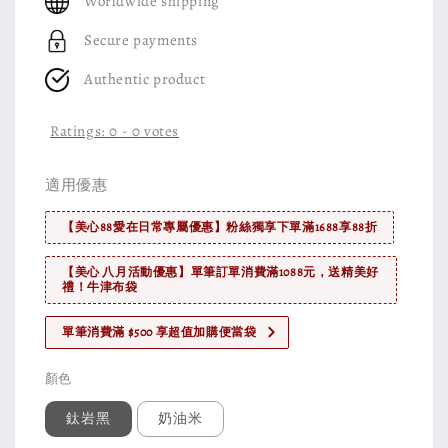
Worldwide shipping
Secure payments
Authentic product
Ratings:
0
-
0
votes
適用優惠
【美心88愛在日常專屬優惠】粉絲獨享下單滿1688享88折
【美心 八月活動優惠】單筆訂單消費滿1088元，送精美好
禮！牛津布袋
單筆消費滿 $500 享超值加購便當袋
顏色
鈦岩黑
奶油米