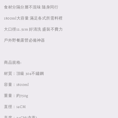
食材分隔分層不混味 隨身同行
1800ml大容量 滿足各式所需料裡
大口徑12.5cm 好清洗 盛裝不費力
戶外野餐露營必備神器
商品規格:
材質：頂級 304不鏽鋼
容量：1800ml
重量：約750g
直徑：14CM
高度：24CM(含蓋)