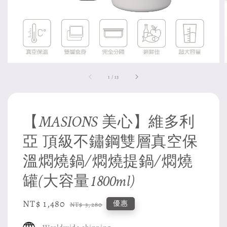
1
/
13
【MASIONS 美心】維多利
亞 頂級不鏽鋼雙層真空保
溫燜燒鍋/燜燒提鍋/燜燒
罐(大容量1800ml)
Sale
NT$ 1,480
Regular
優惠
NT$ 3,280
price
price