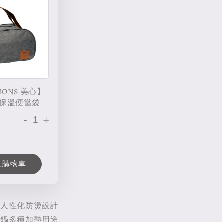
IONS 美心】
保溫便當袋
-
+
入購物車
、人性化防燙設計
電鍋多種加熱用途