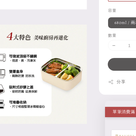
容量
680ml / 
數量
分享