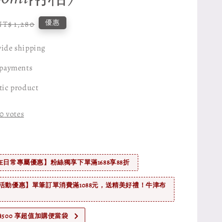
Regular
優惠
NT$ 1,280
price
ide shipping
 payments
tic product
0
votes
在日常專屬優惠】粉絲獨享下單滿1688享88折
活動優惠】單筆訂單消費滿1088元，送精美好禮！牛津布
$500 享超值加購便當袋