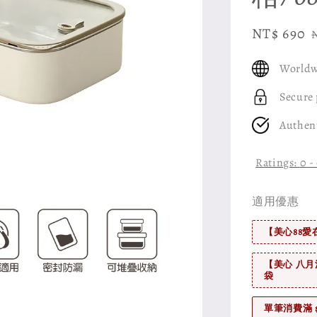
Sale
NT$ 690
price
Worldw
Secure
Authen
Ratings:
0
-
適用優惠
【美心88愛
【美心 八月
袋
單筆消費滿 