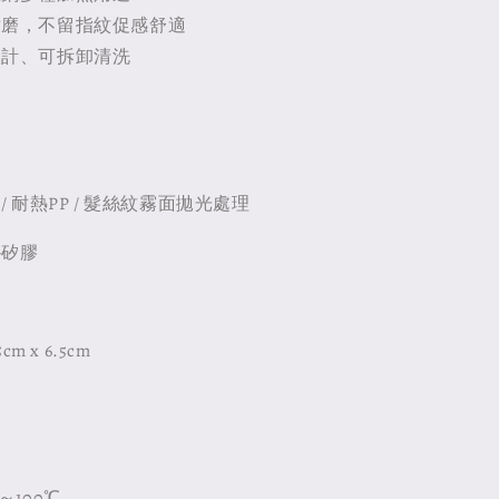
耐磨，不留指紋促感舒適
設計、可拆卸清洗
鋼/ 耐熱PP / 髮絲紋霧面拋光處理
+矽膠
cm x 6.5cm
～100℃