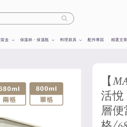
便當盒
保溫杯・保溫瓶
料理廚具
配件專區
精選文
【MA
活悅
層便當
格/6