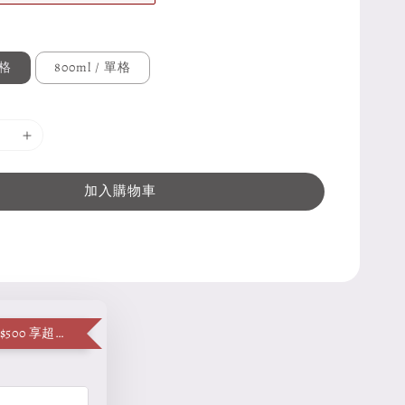
兩格
800ml / 單格
加入購物車
單筆消費滿 $500 享超值加購便當袋