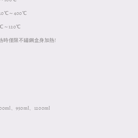
0℃～400℃
℃～120℃
熱時僅限不鏽鋼盒身加熱!
0ml、950ml、1200ml