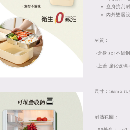
盒身抗刮
內外雙層
材質：
-盒身:304不鏽
-上蓋:強化玻璃
尺寸：16cm x 11.5
耐熱範圍：
-PP外盒：-20℃