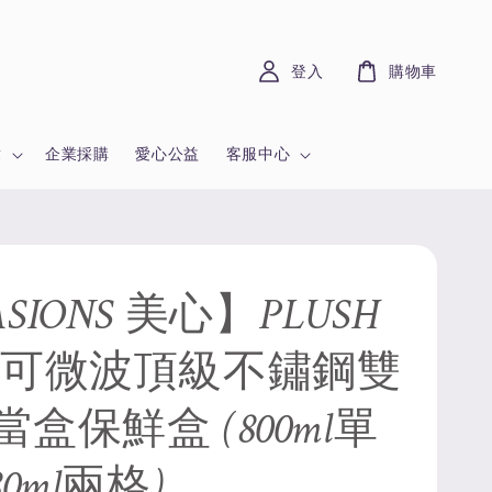
登入
購物車
章
企業採購
愛心公益
客服中心
SIONS 美心】PLUSH
 可微波頂級不鏽鋼雙
盒保鮮盒 (800ml單
80ml兩格)