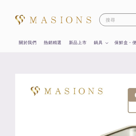
搜尋
關於我們
熱銷精選
新品上市
鍋具
保鮮盒・