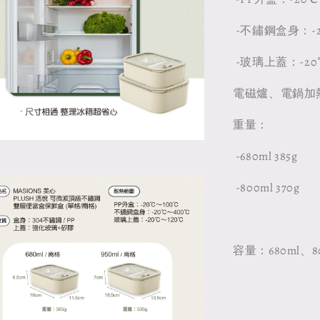
-不鏽鋼盒身：-2
-玻璃上蓋：-20
電磁爐、電鍋加
重量：
-680ml 385g
-800ml 370g
容量：680ml、80