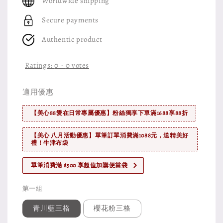
Worldwide shipping
Secure payments
Authentic product
Ratings:
0
-
0
votes
適用優惠
【美心88愛在日常專屬優惠】粉絲獨享下單滿1688享88折
【美心 八月活動優惠】單筆訂單消費滿1088元，送精美好
禮！牛津布袋
單筆消費滿 $500 享超值加購便當袋
第一組
青川藍三格
櫻花粉三格