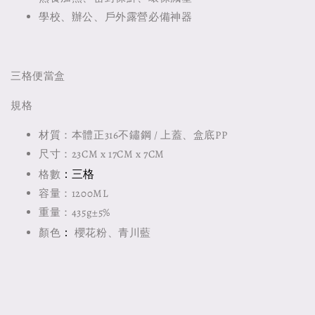
學校、辦公、戶外露營必備神器
三格便當盒
規格
材質：本體正316不鏽鋼 / 上蓋、盒底PP
尺寸：23CM x 17CM x 7CM
：三格
格數
容量：1200ML
重量：435g±5%
：
顏色
櫻花粉、青川藍