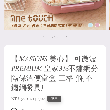
1
/
23
【MASIONS 美心】 可微波
PREMIUM 皇家316不鏽鋼分
隔保溫便當盒-三格 (附不
鏽鋼餐具)
Sale
NT$ 590
Regular
優惠
NT$ 1,180
price
price