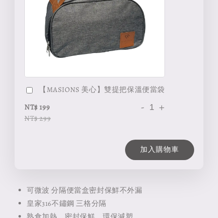
【MASIONS 美心】雙提把保溫便當袋
-
+
NT$ 199
NT$ 299
加入購物車
可微波 分隔便當盒密封保鮮不外漏
皇家316不鏽鋼 三格分隔
熟食加熱、密封保鮮、環保減塑