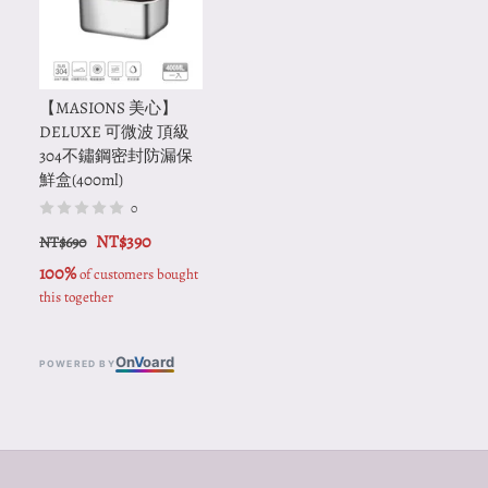
【MASIONS 美心】
DELUXE 可微波 頂級
304不鏽鋼密封防漏保
鮮盒(400ml)
0
NT$390
NT$690
100%
 of customers bought 
this together
On
V
oard
POWERED BY