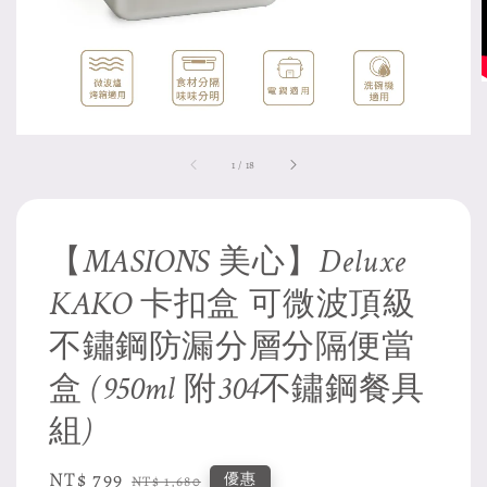
1
/
18
【MASIONS 美心】Deluxe
KAKO 卡扣盒 可微波頂級
不鏽鋼防漏分層分隔便當
盒 (950ml 附304不鏽鋼餐具
組)
Sale
NT$ 799
Regular
優惠
NT$ 1,680