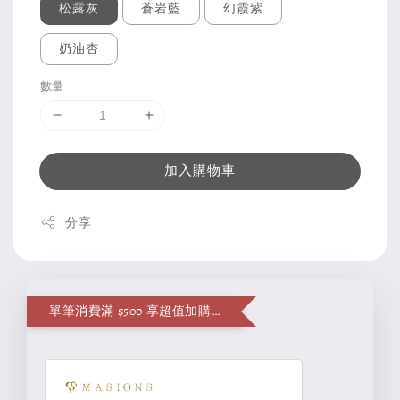
松露灰
蒼岩藍
幻霞紫
奶油杏
數量
加入購物車
分享
單筆消費滿 $500 享超值加購便當袋