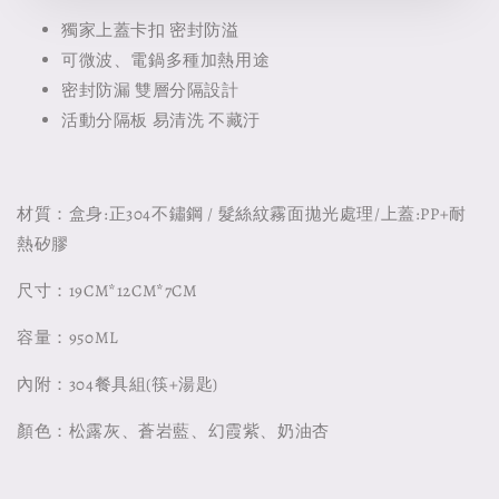
獨家上蓋卡扣 密封防溢
可微波、電鍋多種加熱用途
密封防漏 雙層分隔設計
活動分隔板 易清洗 不藏汙
材質：盒身:正304不鏽鋼 / 髮絲紋霧面拋光處理/上蓋:PP+耐
熱矽膠
尺寸：19CM*12CM*7CM
容量：950ML
內附：304餐具組(筷+湯匙)
顏色：松露灰、蒼岩藍、幻霞紫、奶油杏