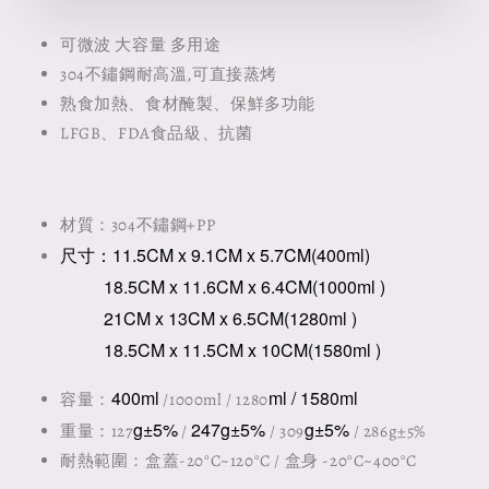
可微波 大容量 多用途
304不鏽鋼耐高溫,可直接蒸烤
熟食加熱、食材醃製、保鮮多功能
LFGB、FDA食品級、抗菌
材質：304不鏽鋼+PP
尺寸：11.5CM x 9.1CM x 5.7CM(400ml)
18.5CM x 11.6CM x 6.4CM(1000
ml
)
21
CM x 13CM x 6.5CM(1280
ml
)
18.5CM x 11.5CM x 10CM(1580
ml
)
400ml
ml / 1580ml
容量：
/1000ml / 1280
g±5%
247g±5%
g±5%
重量：127
/
/ 309
/ 286g±5%
耐熱範圍：盒蓋-20°C~120°C / 盒身 -20°C~400°C