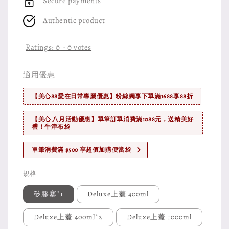
Secure payments
Authentic product
Ratings:
0
-
0
votes
適用優惠
【美心88愛在日常專屬優惠】粉絲獨享下單滿1688享88折
【美心 八月活動優惠】單筆訂單消費滿1088元，送精美好
禮！牛津布袋
單筆消費滿 $500 享超值加購便當袋
規格
矽膠塞*1
Deluxe上蓋 400ml
Deluxe上蓋 400ml*2
Deluxe上蓋 1000ml