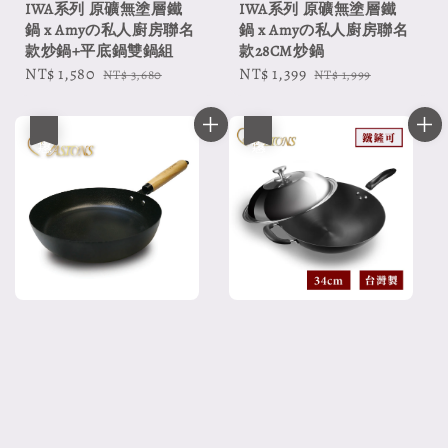
IWA系列 原礦無塗層鐵
IWA系列 原礦無塗層鐵
鍋 x Amyの私人廚房聯名
鍋 x Amyの私人廚房聯名
款炒鍋+平底鍋雙鍋組
款28CM炒鍋
Sale
NT$ 1,580
Regular
Sale
NT$ 1,399
Regular
NT$ 3,680
NT$ 1,999
price
price
price
price
優惠
優惠