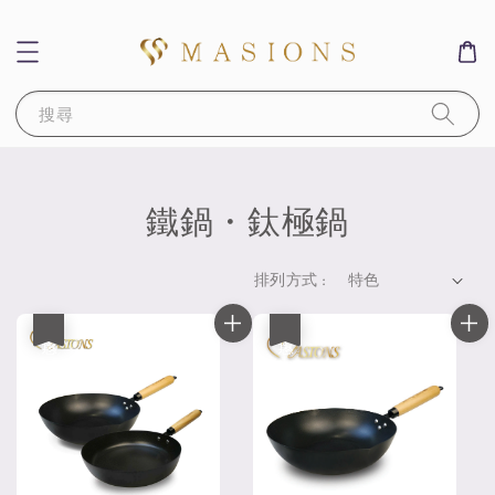
搜尋
鐵鍋・鈦極鍋
排列方式 :
優惠
優惠