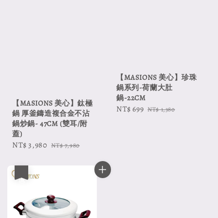
【MASIONS 美心】珍珠
鍋系列-荷蘭大肚
鍋-22CM
【MASIONS 美心】鈦極
Sale
NT$ 699
Regular
NT$ 1,380
鍋 厚釜鑄造複合金不沾
price
price
鍋炒鍋- 47CM (雙耳/附
蓋)
Sale
NT$ 3,980
Regular
NT$ 7,980
price
price
優惠