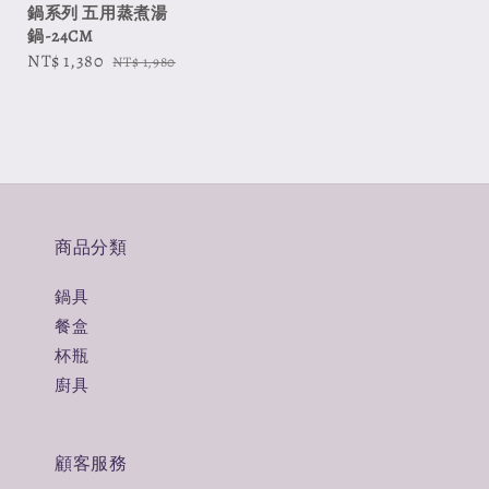
鍋系列 五用蒸煮湯
鍋-24CM
Sale
NT$ 1,380
Regular
NT$ 1,980
price
price
商品分類
鍋具
餐盒
杯瓶
廚具
顧客服務