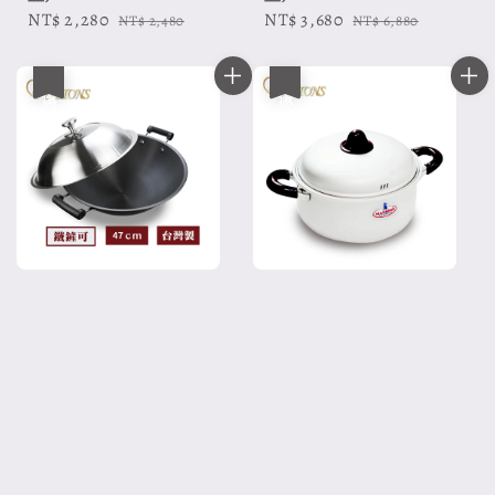
Sale
NT$ 2,280
Regular
Sale
NT$ 3,680
Regular
NT$ 2,480
NT$ 6,880
price
price
price
price
優惠
優惠