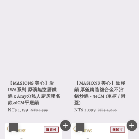
【MASIONS 美心】岩
【MASIONS 美心】鈦極
IWA系列 原礦無塗層鐵
鍋 厚釜鑄造複合金不沾
鍋 x Amyの私人廚房聯名
鍋炒鍋 - 34CM (單柄 / 附
款26CM平底鍋
蓋)
Sale
NT$ 1,199
Regular
Sale
NT$ 1,099
Regular
NT$ 1,599
NT$ 2,080
price
price
price
price
優惠
優惠