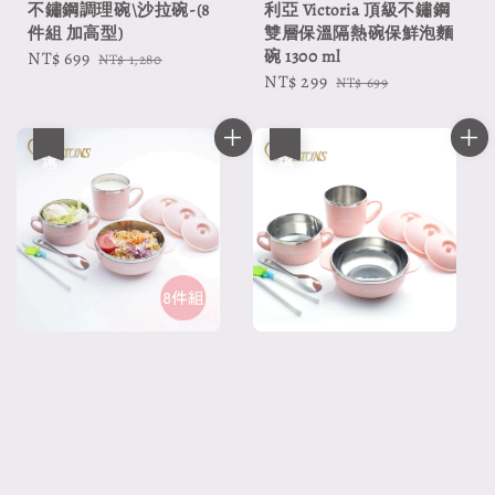
不鏽鋼調理碗\沙拉碗-(8
利亞 Victoria 頂級不鏽鋼
件組 加高型)
雙層保溫隔熱碗保鮮泡麵
碗 1300 ml
Sale
NT$ 699
Regular
NT$ 1,280
Sale
NT$ 299
Regular
price
price
NT$ 699
price
price
優惠
優惠