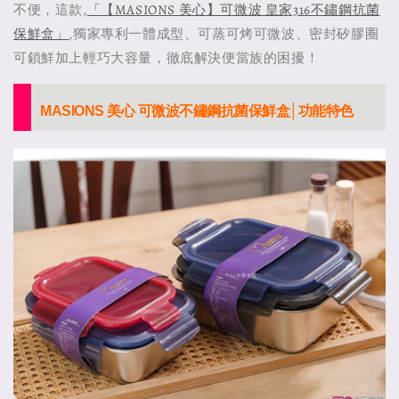
不便，這款,
「【MASIONS 美心】可微波 皇家316不鏽鋼抗菌
保鮮盒」
,獨家專利一體成型、可蒸可烤可微波、密封矽膠圈
可鎖鮮加上輕巧大容量，徹底解決便當族的困擾！
MASIONS 美心 可微波不鏽鋼抗菌保鮮盒│功能特色