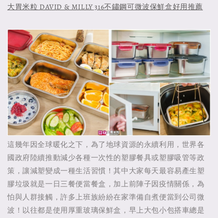
大胃米粒 DAVID & MILLY 316不鏽鋼可微波保鮮盒好用推薦
這幾年因全球暖化之下，為了地球資源的永續利用，世界各
國政府陸續推動減少各種一次性的塑膠餐具或塑膠吸管等政
策，讓減塑變成一種生活習慣！其中大家每天最容易產生塑
膠垃圾就是一日三餐便當餐盒，加上前陣子因疫情關係，為
怕與人群接觸，許多上班族紛紛在家準備自煮便當到公司微
波！以往都是使用厚重玻璃保鮮盒，早上大包小包搭車總是