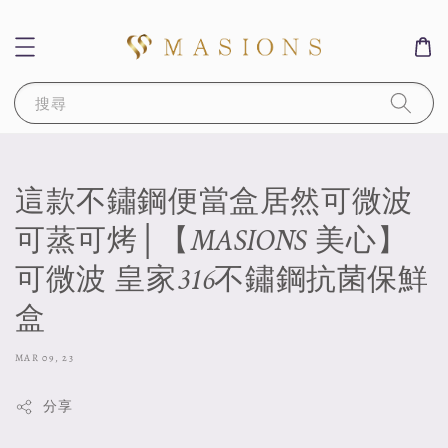
搜尋
這款不鏽鋼便當盒居然可微波
可蒸可烤│【MASIONS 美心】
可微波 皇家316不鏽鋼抗菌保鮮
盒
MAR 09, 23
分享