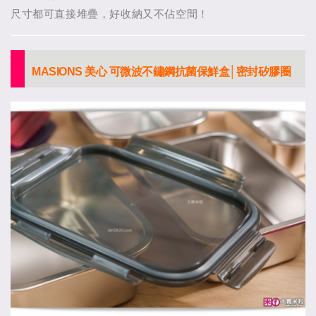
尺寸都可直接堆疊，好收納又不佔空間！
MASIONS 美心 可微波不鏽鋼抗菌保鮮盒│密封矽膠圈