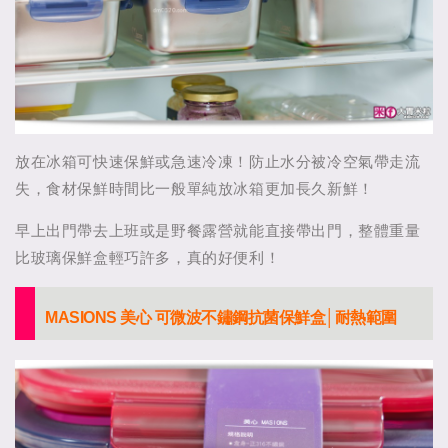
放在冰箱可快速保鮮或急速冷凍！防止水分被冷空氣帶走流
失，食材保鮮時間比一般單純放冰箱更加長久新鮮！
早上出門帶去上班或是野餐露營就能直接帶出門，整體重量
比玻璃保鮮盒輕巧許多，真的好便利！
MASIONS 美心 可微波不鏽鋼抗菌保鮮盒│耐熱範圍