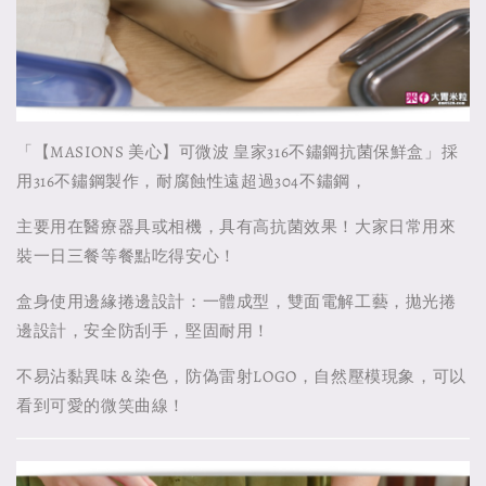
「【MASIONS 美心】可微波 皇家316不鏽鋼抗菌保鮮盒」採
用316不鏽鋼製作，耐腐蝕性遠超過304不鏽鋼，
主要用在醫療器具或相機，具有高抗菌效果！大家日常用來
裝一日三餐等餐點吃得安心！
盒身使用邊緣捲邊設計：一體成型，雙面電解工藝，拋光捲
邊設計，安全防刮手，堅固耐用！
不易沾黏異味＆染色，防偽雷射LOGO，自然壓模現象，可以
看到可愛的微笑曲線！