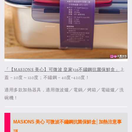
「【MASIONS 美心】可微波 皇家316不鏽鋼抗菌保鮮盒」
上
蓋－20度～120度；不鏽鋼－40度~420度！
適用多款加熱器具，適用微波爐／電鍋／烤箱／電磁爐／洗
碗機！
MASIONS 美心 可微波不鏽鋼抗菌保鮮盒│加熱注意事
項