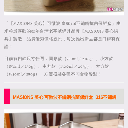
「【MASIONS 美心】可微波 皇家316不鏽鋼抗菌保鮮盒」由
米粒最喜歡的50年台灣老字號鍋具品牌【MASIONS 美心鍋
具】製造，品質優秀價格親民，每次推出新品都是口碑有保
證！
目前有四款尺寸任選：圓形款（750ml／210g）、小方款
（850ml／230g）、中方款（1300ml／295g）、大方款
（1850ml／380g），方便盛裝各種不同食物餐點！
MASIONS 美心 可微波不鏽鋼抗菌保鮮盒│316不鏽鋼