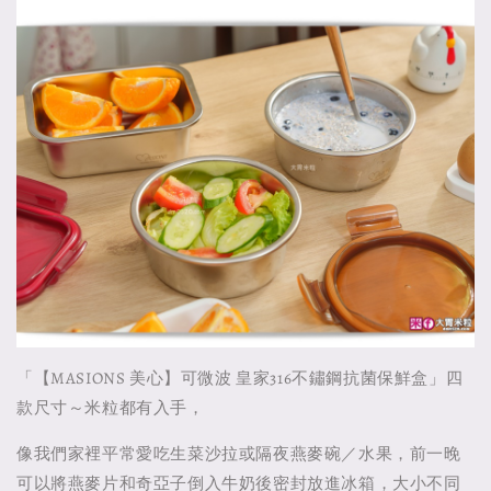
「【MASIONS 美心】可微波 皇家316不鏽鋼抗菌保鮮盒」四
款尺寸～米粒都有入手，
像我們家裡平常愛吃生菜沙拉或隔夜燕麥碗／水果，前一晚
可以將燕麥片和奇亞子倒入牛奶後密封放進冰箱，大小不同