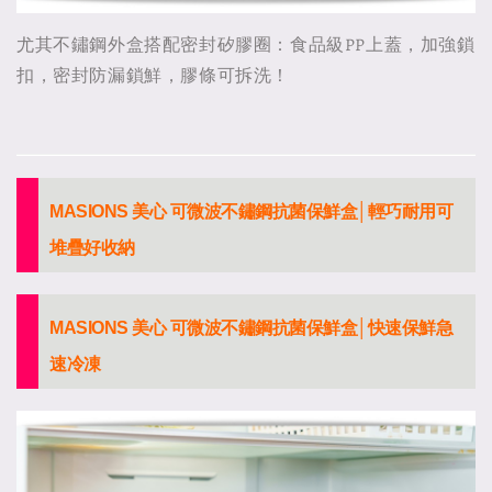
尤其不鏽鋼外盒搭配密封矽膠圈：食品級PP上蓋，加強鎖
扣，密封防漏鎖鮮，膠條可拆洗！
MASIONS 美心 可微波不鏽鋼抗菌保鮮盒│輕巧耐用可
堆疊好收納
MASIONS 美心 可微波不鏽鋼抗菌保鮮盒│快速保鮮急
速冷凍