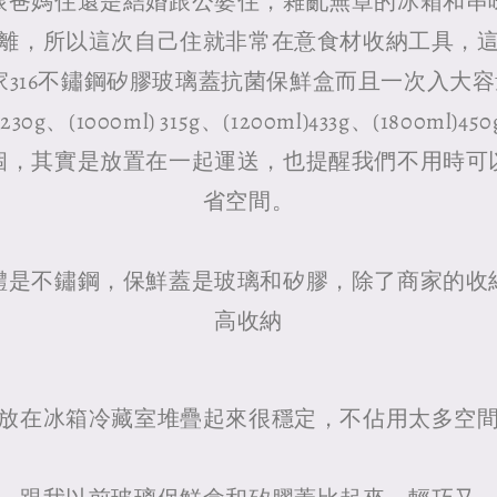
跟爸媽住還是結婚跟公婆住，雜亂無章的冰箱和串
離，所以這次自己住就非常在意食材收納工具，
 皇家316不鏽鋼矽膠玻璃蓋抗菌保鮮盒而且一次入大
30g、(1000ml) 315g、(1200ml)433g、(1800m
個，其實是放置在一起運送，也提醒我們不用時可
省空間。
體是不鏽鋼，保鮮蓋是玻璃和矽膠，除了商家的收
高收納
放在冰箱冷藏室堆疊起來很穩定，不佔用太多空