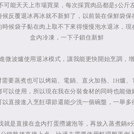
不可能天天上市場買菜，每次採買肉品都是5公斤
時候反覆退冰再冰就不新鮮了，以前裝在保鮮袋保
的時候袋子黏在肉上取不下來得慢慢泡水退冰，現
盒內冷凍，一下子鎖住新鮮
進微波爐使用退冰模式，讓我能更快開始烹調，
材需要蒸煮也可以烤箱、電鍋、直火加熱、IH爐、
都可以使用，所以現在我在分裝食材的同時也能做
可以直接進入烹飪環節還能少洗一個碗盤，一舉多
我就是直接在盒內打蛋撈濾泡等，再放入蒸煮鍋8