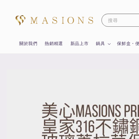
搜尋
關於我們
熱銷精選
新品上市
鍋具
保鮮盒・