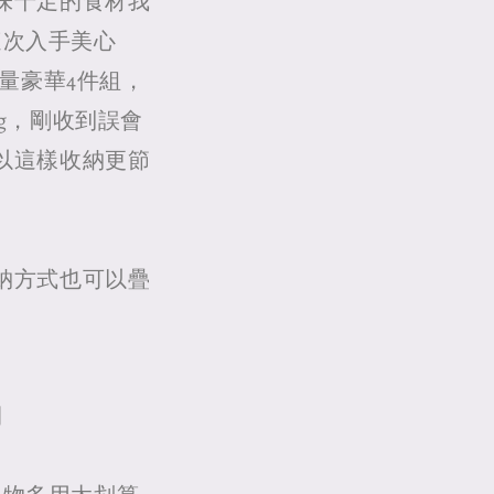
味十足的食材我
這次入手美心
容量豪華4件組，
l)450g，剛收到誤會
以這樣收納更節
納方式也可以疊
間