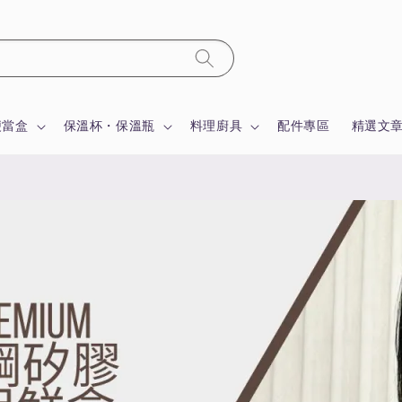
便當盒
保溫杯・保溫瓶
料理廚具
配件專區
精選文