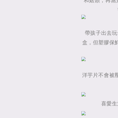
和菇類，再蒸
帶孩子出去玩
盒，但塑膠保
洋芋片不會被
喜愛生