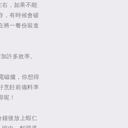
左右，如果不能
存，有時候會破
在將一餐份裝進
增加許多效率。
電磁爐，你想得
好烹飪前備料準
得呢！
分鐘後放上蝦仁