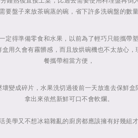
3分鐘熟後直接上桌，比過去需要使用料理盤再倒
需要盤子來放茶碗蒸的碗，省下許多洗碗盤的數
一定得準備零食和水果，以前為了輕巧只能攜帶
鮮盒用久會有霧髒感，而且放烘碗機也不太放心，
餐攜帶相當方便，
壓壞變成碎片，水果洗切過後前一天放進去保鮮盒
拿出來依然新鮮可口不會軟爛。
活美學又不想冰箱雜亂的廚房都應該擁有好幾組