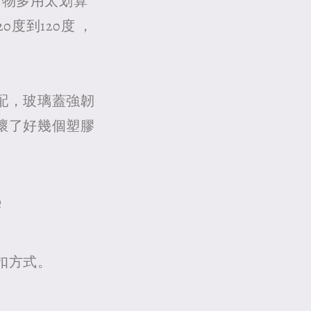
ㄧ物多用太划算
度到120度 ，
配，玻璃蓋強韌
壞了好幾個塑膠
熱
扣方式。