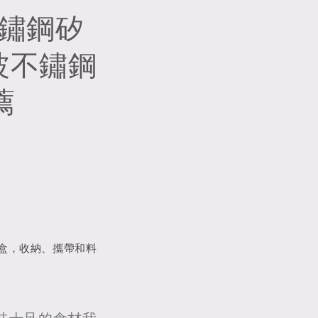
6不鏽鋼矽
波不鏽鋼
薦
保鮮盒，收納、攜帶和料