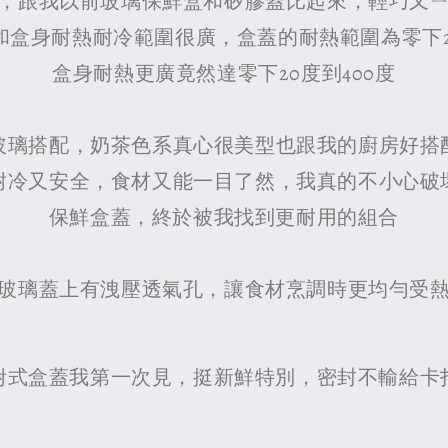
，跟我以前玻璃保鮮盒和矽膠蓋比起來，輕巧又
盒身耐熱耐冷範圍很廣，盒蓋的耐熱範圍為零下20
盒身耐熱更廣竟然達零下20度到400度
玻璃搭配，奶茶色系真心很美型也跟我的廚房好搭
耐冷又安全，食材又能一目了然，我真的不小心破
保鮮盒蓋，終於被我找到更耐用的組合
玻璃蓋上有洩壓透氣孔，讓食材烹調時更均勻受
附式盒蓋我第一次見，挺新鮮特別，密封不輸給卡