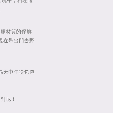
入碗中，料理還
量
塑膠材質的保鮮
現在帶出門去野
隔天中午從包包
才對呢！