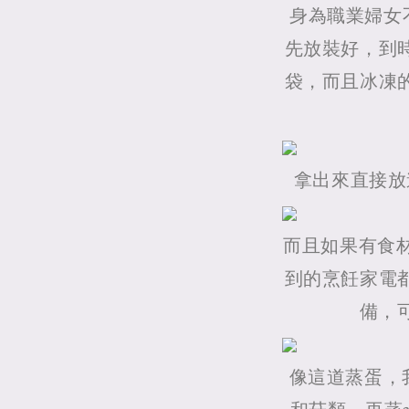
身為職業婦女
先放裝好，到
袋，而且冰凍
拿出來直接放
而且如果有食
到的烹飪家電
備，
像這道蒸蛋，