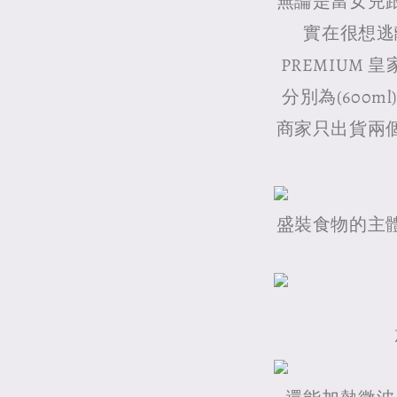
無論是當女兒
實在很想逃
PREMIUM
分別為(600ml)2
商家只出貨兩
盛裝食物的主