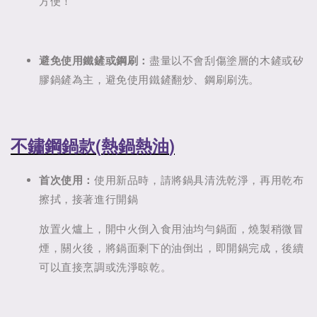
方便！
避免使用鐵鏟或鋼刷：
盡量以不會刮傷塗層的木鏟或矽
膠鍋鏟為主，避免使用鐵鏟翻炒、鋼刷刷洗。
不鏽鋼鍋款(
熱鍋熱油
)
首次使用：
使用新品時，請將鍋具清洗乾淨，再用乾布
擦拭，接著進行開鍋
放置火爐上，開中火倒入食用油均勻鍋面，燒製稍微冒
煙，關火後，將鍋面剩下的油倒出，即開鍋完成，後續
可以直接烹調或洗淨晾乾。