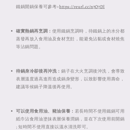
鐵鍋開鍋保養可參考>
https://reurl.cc/n7O7Dl
確實熱鍋再烹調：
使用鐵鍋烹調時，待鐵鍋上的水分都
蒸發再放入食用油及食材烹飪，能避免沾黏或食材燒焦
等沾鍋問題。
待鍋身冷卻後再沖洗：
鍋子在大火烹調後沖洗，會導致
表層溫度過高進而造成鍋身變形，以致影響使用壽命，
建議等候鍋子降溫後再使用。
可以使用食用油、豬油保養：
若長時間不使用鐵鍋可用
紙巾沾食用油塗抹表層保養潤鍋，並在下次使用前開鍋
; 短時間不使用直接以溫水清洗即可。