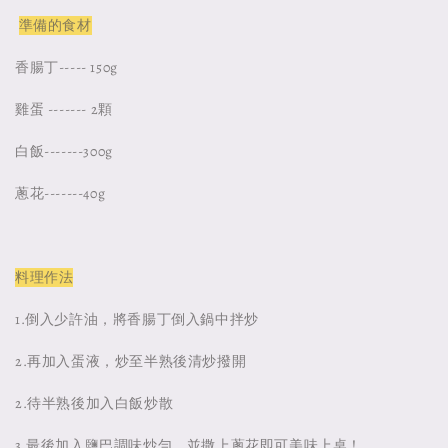
準備的食材
香腸丁----- 150g
雞蛋 ------- 2顆
白飯-------300g
蔥花-------40g
料理作法
1.倒入少許油，將香腸丁倒入鍋中拌炒
2.再加入蛋液，炒至半熟後清炒撥開
2.待半熟後加入白飯炒散
3.最後加入鹽巴調味炒勻，並撒上蔥花即可美味上桌！