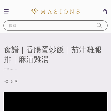
搜尋
食譜｜香腸蛋炒飯｜茄汁雞腿
排｜麻油雞湯
JUN 26, 23
分享