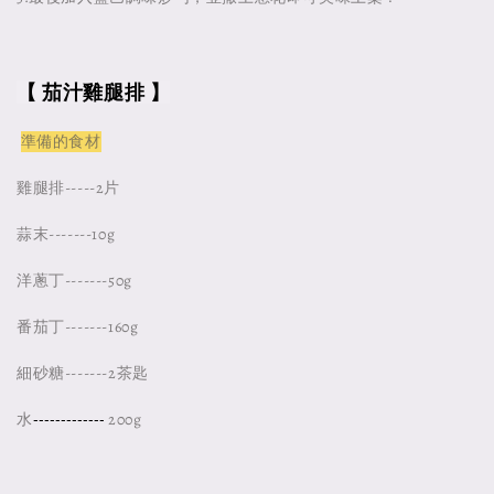
【 茄汁雞腿排 】
準備的食材
雞腿排-----2片
蒜末-------10g
洋蔥丁-------50g
番茄丁-------160g
細砂糖-------2茶匙
------
------
-
水
200g