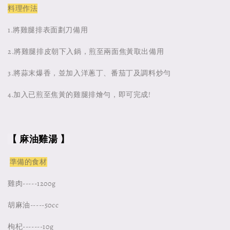
料理作法
1.將雞腿排表面劃刀備用
2.將雞腿排皮朝下入鍋，煎至兩面焦黃取出備用
3.將蒜末爆香，並加入洋蔥丁、番茄丁及調料炒勻
4.加入已煎至焦黃的雞腿排燴勻，即可完成!
【 麻油雞湯 】
準備的食材
雞肉-----1200g
胡麻油-----50cc
枸杞-------10g