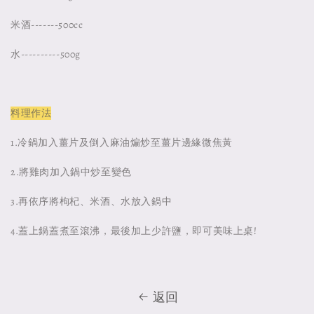
米酒-------500cc
水----------500g
料理作法
1.冷鍋加入薑片及倒入麻油煸炒至薑片邊緣微焦黃
2.將雞肉加入鍋中炒至變色
3.再依序將枸杞、米酒、水放入鍋中
4.蓋上鍋蓋煮至滾沸，最後加上少許鹽，即可美味上桌!
返回