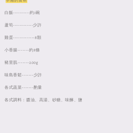
準備的食材
白飯----------約1碗
蘆筍------------少許
雞蛋-------------8顆
小香腸-------約8條
豬里肌-------200g
味島香鬆-------少許
各式蔬菜-------酌量
各式調料：醬油、高湯、砂糖、味醂、鹽