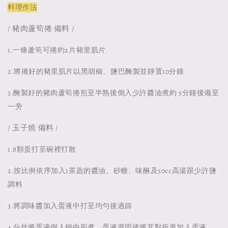
料理作法
/ 豬肉蘆筍捲 備料 /
1.一條蘆筍可捲約2片豬里肌片
2.將捲好的豬里肌片以黑胡椒、鹽巴醃製並靜置10分鐘
3.醃製好的豬肉蘆筍捲煎至半熟後倒入少許醬油煮約 5分鐘後備至
一旁
/ 玉子燒 備料 /
1.8顆蛋打至碗裡打散
2.按比例依序加入1茶匙的醬油、砂糖、味醂及50cc高湯跟少許鹽
調料
3.將調味醬加入蛋液中打至均勻後過篩
4.分批將蛋液倒入鍋中煎煮，蛋液凝固後將其對折再加入蛋液，