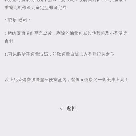
重複此動作至完全定型即可完成
/ 配菜 備料 /
1.豬肉蘆筍捲煎至完成後，剩餘的油量煎煮其他蔬菜及小香腸等
食材
2.可以將雙手適量沾濕，並取適量白飯加入香鬆捏製定型
以上配菜備齊後擺盤至便當盒內，營養又健康的一餐美味上桌！
返回