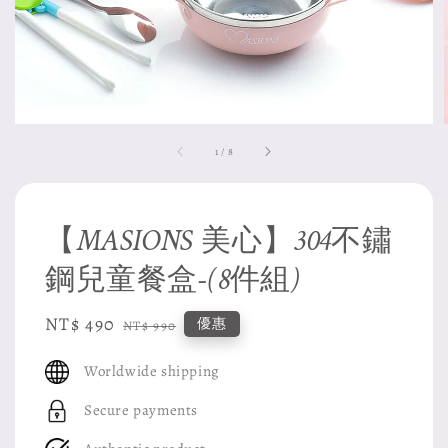
1
/
8
【MASIONS 美心】304不鏽
鋼兒童餐盒-(8件組)
Sale
NT$ 490
Regular
優惠
NT$ 990
price
price
Worldwide shipping
Secure payments