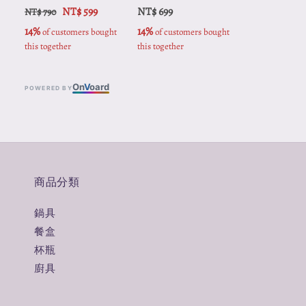
NT$ 599
NT$ 699
NT$ 790
14%
14%
 of customers bought 
 of customers bought 
this together
this together
On
V
oard
POWERED BY
商品分類
鍋具
餐盒
杯瓶
廚具