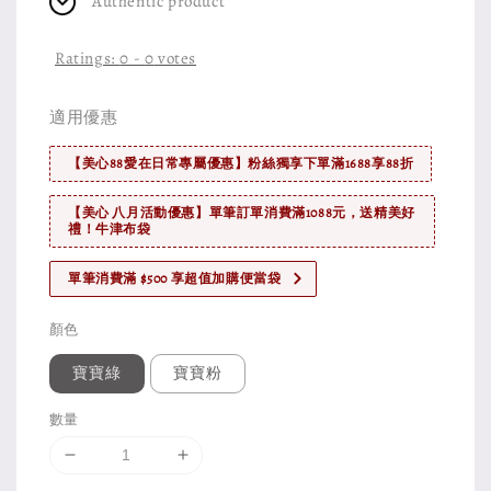
Authentic product
Ratings:
0
-
0
votes
適用優惠
【美心88愛在日常專屬優惠】粉絲獨享下單滿1688享88折
【美心 八月活動優惠】單筆訂單消費滿1088元，送精美好
禮！牛津布袋
單筆消費滿 $500 享超值加購便當袋
顏色
寶寶綠
寶寶粉
數量